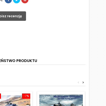
pisz recenzję
ZEŃSTWO PRODUKTU
<
>
-7%
Obniżka