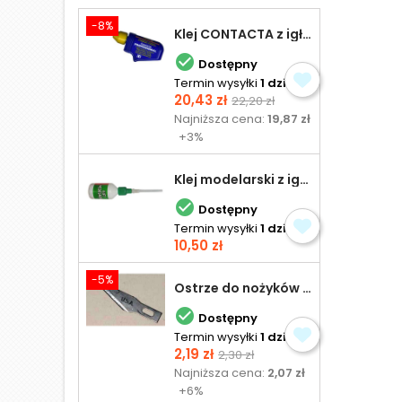
-8%
Klej CONTACTA z igłą do plastiku 25,0 g

Dostępny
Termin wysyłki
1 dzień
Cena
Cena
20,43 zł
22,20 zł
podstawowa
Najniższa cena:
19,87 zł
+3%
Klej modelarski z igłą 30 ml

Dostępny
Termin wysyłki
1 dzień
Cena
10,50 zł
-5%
Ostrze do nożyków Excel

Dostępny
Termin wysyłki
1 dzień
Cena
Cena
2,19 zł
2,30 zł
podstawowa
Najniższa cena:
2,07 zł
+6%