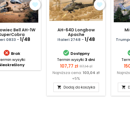
owiec Bell AH-1W
AH-64D Longbow
Mi
SuperCobra
Apache
1/48
1/48
leri 0833 -
Italeri 2748 -
Trumpe


Brak
Dostępny
Termin wysyłki
Termin wysyłki
3 dni
Term
Nieokreślony
Cena
Cena
Ce
107,77 zł
150
117,14 zł
Najniższa cena:
103,04 zł
Najniż
podstawowa
+5%
Dodaj do koszyka
D

