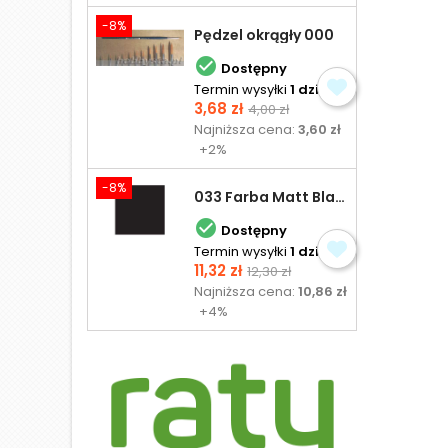
-8%
Pędzel okrągły 000

Dostępny
Termin wysyłki
1 dzień
Cena
Cena
3,68 zł
4,00 zł
podstawowa
Najniższa cena:
3,60 zł
+2%
-8%
033 Farba Matt Black - olejna

Dostępny
Termin wysyłki
1 dzień
Cena
Cena
11,32 zł
12,30 zł
podstawowa
Najniższa cena:
10,86 zł
+4%