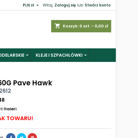

PLN zł
Witaj,
Zaloguj się
lub
Stwórz konto
shopping_cart
Koszyk:
0
szt. - 0,00 zł
ODELARSKIE
KLEJE I SZPACHLÓWKI
0G Pave Hawk
 2612
48
nt
Italeri
AK TOWARU!
ij