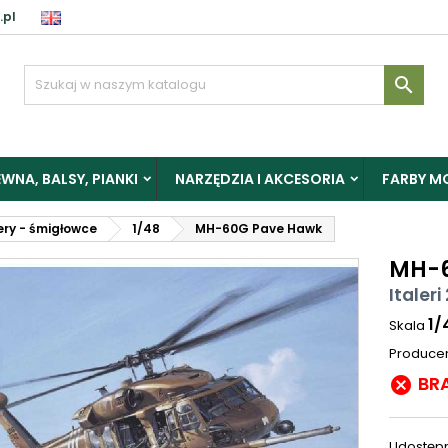
.pl

WNA, BALSY, PIANKI
NARZĘDZIA I AKCESORIA
FARBY M
ery - śmigłowce
1/48
MH-60G Pave Hawk
MH-6
Italeri
1/
Skala
Produce
BR

Udostępn