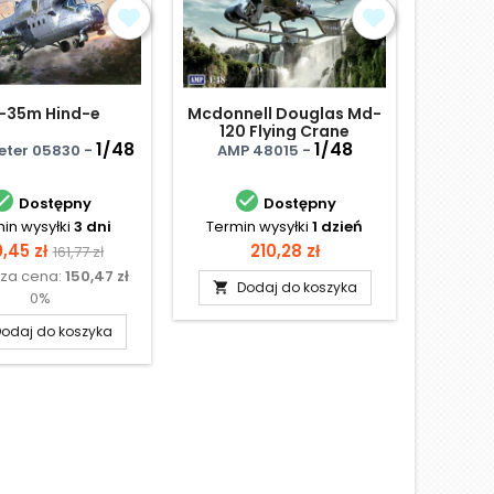
-35m Hind-e
Mcdonnell Douglas Md-
Chino
120 Flying Crane
1/48
1/48
ter 05830 -
AMP 48015 -
Ital


Dostępny
Dostępny
in wysyłki
3 dni
Termin wysyłki
1 dzień
Termi
na
Cena
Cena
Ce
,45 zł
210,28 zł
171
161,77 zł
sza cena:
150,47 zł
Najniż
podstawowa
Dodaj do koszyka

0%
odaj do koszyka
D
