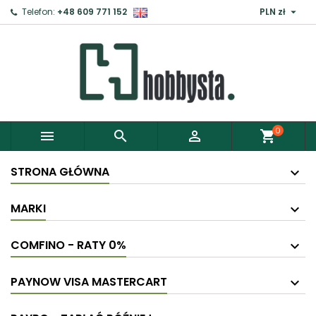

Telefon:
+48 609 771 152
PLN zł
0



shopping_cart
STRONA GŁÓWNA
MARKI
COMFINO - RATY 0%
PAYNOW VISA MASTERCART