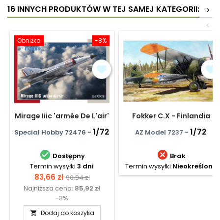
16 INNYCH PRODUKTÓW W TEJ SAMEJ KATEGORII:
>
<
Obniżka
-8%
Mirage Iiic 'armée De L'air'
Fokker C.X - Finlandia
1/72
1/72
Special Hobby 72476 -
AZ Model 7237 -


Dostępny
Brak
Termin wysyłki
3 dni
Termin wysyłki
Nieokreślony
Cena
Cena
83,66 zł
90,94 zł
Najniższa cena:
85,92 zł
podstawowa
-3%
Dodaj do koszyka
