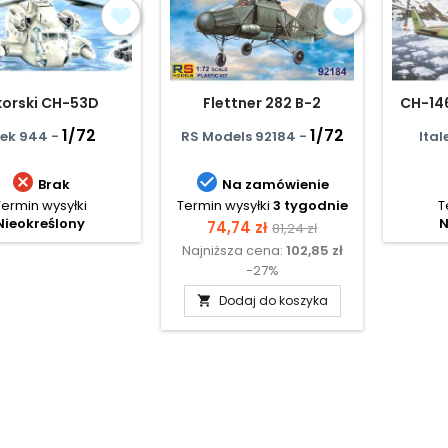
korski CH-53D
Flettner 282 B-2
CH-146
1/72
1/72
lek 944 -
RS Models 92184 -
Ital


Brak
Na zamówienie
Termin wysyłki
Termin wysyłki
3 tygodnie
T
Nieokreślony
N
Cena
Cena
74,74 zł
81,24 zł
Najniższa cena:
102,85 zł
podstawowa
-27%
Dodaj do koszyka
