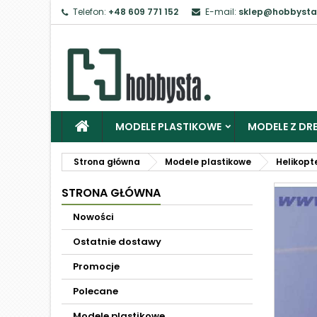
Telefon:
+48 609 771 152
E-mail:
sklep@hobbysta
MODELE PLASTIKOWE
MODELE Z DRE
Strona główna
Modele plastikowe
Helikopt
STRONA GŁÓWNA
Nowości
Ostatnie dostawy
Promocje
Polecane
Modele plastikowe