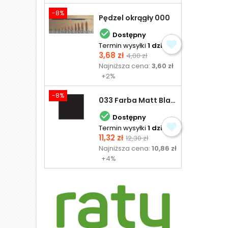
-8%
Pędzel okrągły 000

Dostępny
Termin wysyłki
1 dzień
Cena
Cena
3,68 zł
4,00 zł
podstawowa
Najniższa cena:
3,60 zł
+2%
-8%
033 Farba Matt Black - olejna

Dostępny
Termin wysyłki
1 dzień
Cena
Cena
11,32 zł
12,30 zł
podstawowa
Najniższa cena:
10,86 zł
+4%