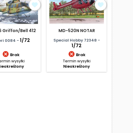
 Griffon/Bell 412
MD-520N NOTAR
Alouette
1/72
Special Hobby 72348 -
Kovoz
eri 0084 -
1/72
KP


Brak
Brak
ermin wysyłki
Termin wysyłki
Te
ieokreślony
Nieokreślony
N