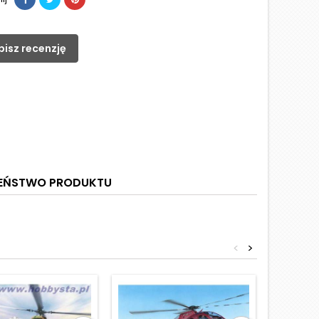
pisz recenzję
ZEŃSTWO PRODUKTU
<
>