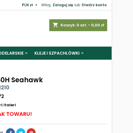

PLN zł
Witaj,
Zaloguj się
lub
Stwórz konto
shopping_cart
Koszyk:
0
szt. - 0,00 zł
ODELARSKIE
KLEJE I SZPACHLÓWKI
0H Seahawk
 1210
72
nt
Italeri
AK TOWARU!
ij