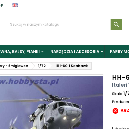
.pl

WNA, BALSY, PIANKI
NARZĘDZIA I AKCESORIA
FARBY M
ery - śmigłowce
1/72
HH-60H Seahawk
HH-6
Italeri
1/
Skala
Produce
BR

Udostępn