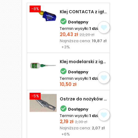
-8%
Klej CONTACTA z igłą do plastiku 25,0 g

Dostępny
Termin wysyłki
1 dzień
Cena
Cena
20,43 zł
22,20 zł
podstawowa
Najniższa cena:
19,87 zł
+3%
Klej modelarski z igłą 30 ml

Dostępny
Termin wysyłki
1 dzień
Cena
10,50 zł
-5%
Ostrze do nożyków Excel

Dostępny
Termin wysyłki
1 dzień
Cena
Cena
2,19 zł
2,30 zł
podstawowa
Najniższa cena:
2,07 zł
+6%