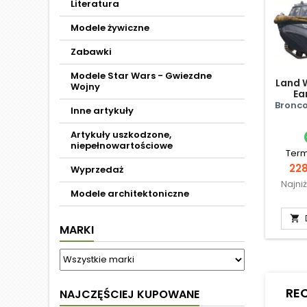
Literatura
Modele żywiczne
Zabawki
Modele Star Wars - Gwiezdne
Land 
Wojny
Ea
Bronco
Inne artykuły
Artykuły uszkodzone,
niepełnowartościowe
Term
Ce
228
Wyprzedaż
Najni
Modele architektoniczne

MARKI
RE
NAJCZĘŚCIEJ KUPOWANE