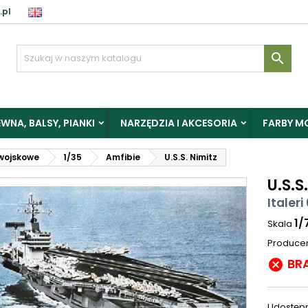
.pl

WNA, BALSY, PIANKI
NARZĘDZIA I AKCESORIA
FARBY M
wojskowe
1/35
Amfibie
U.S.S. Nimitz
U.S.S
Italeri
1/
Skala
Produce
BR

Udostępn