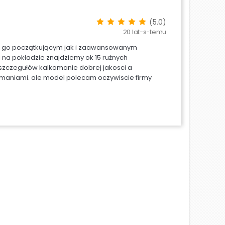
(5.0)
20 lat-s-temu
ecam go początkującym jak i zaawansowanym
na pokładzie znajdziemy ok 15 rużnych
 szczegułów kalkomanie dobrej jakosci a
maniami. ale model polecam oczywiscie firmy