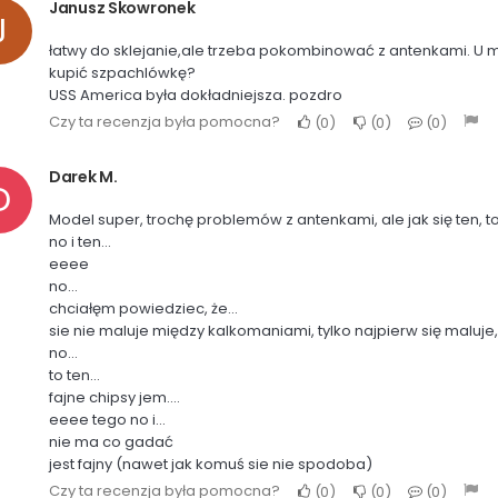
Janusz Skowronek
J
łatwy do sklejanie,ale trzeba pokombinować z antenkami. U mn
kupić szpachlówkę?
USS America była dokładniejsza. pozdro
Czy ta recenzja była pomocna?
0
0
0
Darek M.
D
Model super, trochę problemów z antenkami, ale jak się ten, to
no i ten...
eeee
no...
chciałęm powiedziec, że...
sie nie maluje między kalkomaniami, tylko najpierw się maluje
no...
to ten...
fajne chipsy jem....
eeee tego no i...
nie ma co gadać
jest fajny (nawet jak komuś sie nie spodoba)
Czy ta recenzja była pomocna?
0
0
0