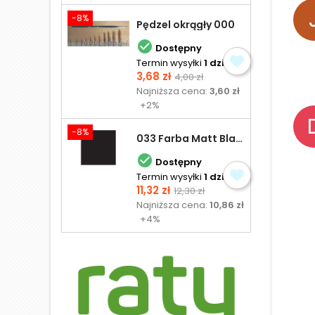
-8%
Pędzel okrągły 000

Dostępny
Termin wysyłki
1 dzień
Cena
Cena
3,68 zł
4,00 zł
podstawowa
Najniższa cena:
3,60 zł
+2%
-8%
033 Farba Matt Black - olejna

Dostępny
Termin wysyłki
1 dzień
Cena
Cena
11,32 zł
12,30 zł
podstawowa
Najniższa cena:
10,86 zł
+4%