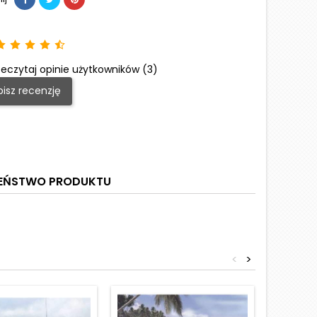
eczytaj opinie użytkowników (3)
isz recenzję
ZEŃSTWO PRODUKTU
<
>