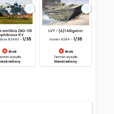
a amfibia ZBD-05
LVT - (A)1 Alligator
Russia
phibious IFV
(BRD
1/35
1/35
Boss 82483 -
Italeri 6384 -
Trumpe


Brak
Brak
ermin wysyłki
Termin wysyłki
Te
ieokreślony
Nieokreślony
N