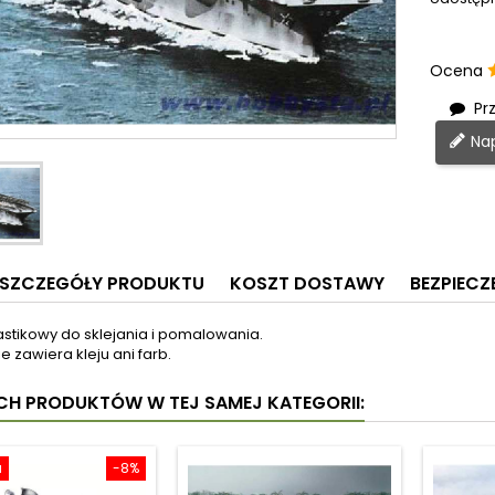
Ocena
Prz
Nap
SZCZEGÓŁY PRODUKTU
KOSZT DOSTAWY
BEZPIEC
astikowy do sklejania i pomalowania.
e zawiera kleju ani farb.
YCH PRODUKTÓW W TEJ SAMEJ KATEGORII:
a
-8%