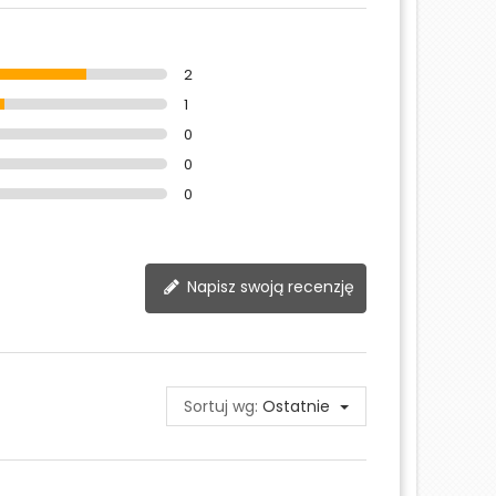
2
1
0
0
0
Napisz swoją recenzję
Sortuj wg:
Ostatnie