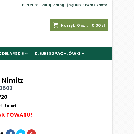

PLN zł
Witaj,
Zaloguj się
lub
Stwórz konto
shopping_cart
Koszyk:
0
szt. - 0,00 zł
ODELARSKIE
KLEJE I SZPACHLÓWKI
. Nimitz
 0503
720
nt
Italeri
AK TOWARU!
ij