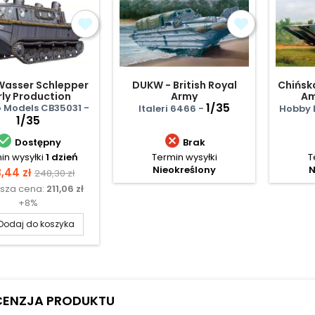
Wasser Schlepper
DUKW - British Royal
Chińsk
rly Production
Army
Am
1/35
 Models CB35031 -
Italeri 6466 -
Hobby 
1/35


Dostępny
Brak
in wysyłki
1 dzień
Termin wysyłki
T
Nieokreślony
N
na
Cena
,44 zł
248,30 zł
ższa cena:
211,06 zł
podstawowa
+8%
Dodaj do koszyka
CENZJA PRODUKTU