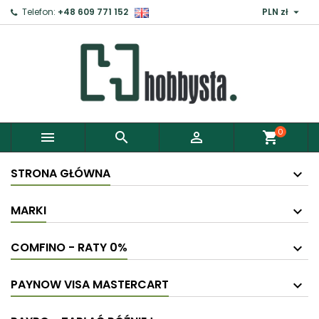

Telefon:
+48 609 771 152
PLN zł
0



shopping_cart
STRONA GŁÓWNA
MARKI
COMFINO - RATY 0%
PAYNOW VISA MASTERCART