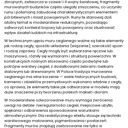
zbrojnych, zwłaszcza w czasie I i II wojny światowej, fragmenty
murowanych budynków często ulegały zniszczeniu, co uczyniło
ruiny i połamaną zabudowę charakterystycznym elementem
pól bitewnych i miast powojennych. Ruiny te stanowią dziś
istotny temat w modelarstwie redukcyjnym, pozwalając
odtworzyć kontekst bojowy lub powojenny oraz zilustrować
wpływ działań ludzkich na infrastrukturę.
W technicznym ujęciu muru ceglanego ważne są takie elementy
jak rodzaj cegły, sposób układania (wiązanie), szerokość spoin
i rodzaj zaprawy. Cegły mogły być wytwarzane ręcznie lub
maszynowo, różniły się wymiarami i strukturą powierzchni. W
konstrukcjach nośnych stosowano często podwójne lub
potrójne warstwy cegieł, z dodatkowymi żebrami i belkami
stalowymi lub drewnianymi. W Polsce tradycja murowania
ceglanego ma silne korzenie — wiele historycznych budowli,
kamienic i obiektów przemysłowych wykonano właśnie z cegły,
co sprawia, że elementy takie jak odtwarzane w modelu mają
duże znaczenie przy tworzeniu polskich makiet i dioram.
W modelarstwie odwzorowanie muru wymaga zwrócenia
uwagi na detale: nieregularności cegieł, miejscowe ubytki,
spękania i odbarwienia spowodowane warunkami
atmosferycznymi. Dla realistycznego efektu stosuje się techniki
warstwowego malowania, pigmentowania i postarzeń.
Fragmenty murów znajdują zastosowanie nie tylko w