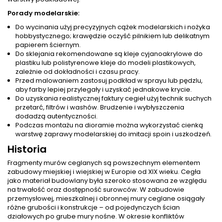
Porady modelarskie:
Do wycinania użyj precyzyjnych cążek modelarskich i nożyka
hobbystycznego; krawędzie oczyść pilnikiem lub delikatnym
papierem ściernym.
Do sklejania rekomendowane są kleje cyjanoakrylowe do
plastiku lub polistyrenowe kleje do modeli plastikowych,
zależnie od dokładności i czasu pracy.
Przed malowaniem zastosuj podkład w sprayu lub pędzlu,
aby farby lepiej przylegały i uzyskać jednakowe krycie.
Do uzyskania realistycznej faktury cegieł użyj technik suchych
przetarć, filtrów i washów. Brudzenie i wybłyszczenia
dodadzą autentyczności.
Podczas montażu na dioramie można wykorzystać cienką
warstwę zaprawy modelarskiej do imitacji spoin i uszkodzeń.
Historia
Fragmenty murów ceglanych są powszechnym elementem
zabudowy miejskiej i wiejskiej w Europie od XIX wieku. Cegła
jako materiał budowlany była szeroko stosowana ze względu
na trwałość oraz dostępność surowców. W zabudowie
przemysłowej, mieszkalnej i obronnej mury ceglane osiągały
różne grubości i konstrukcje – od pojedynczych ścian
działowych po grube mury nośne. W okresie konfliktów