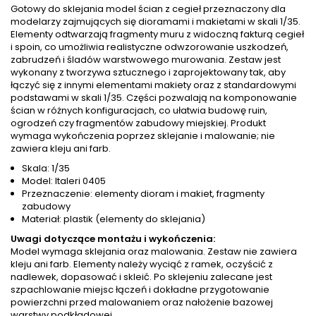
Gotowy do sklejania model ścian z cegieł przeznaczony dla
modelarzy zajmujących się dioramami i makietami w skali 1/35.
Elementy odtwarzają fragmenty muru z widoczną fakturą cegieł
i spoin, co umożliwia realistyczne odwzorowanie uszkodzeń,
zabrudzeń i śladów warstwowego murowania. Zestaw jest
wykonany z tworzywa sztucznego i zaprojektowany tak, aby
łączyć się z innymi elementami makiety oraz z standardowymi
podstawami w skali 1/35. Części pozwalają na komponowanie
ścian w różnych konfiguracjach, co ułatwia budowę ruin,
ogrodzeń czy fragmentów zabudowy miejskiej. Produkt
wymaga wykończenia poprzez sklejanie i malowanie; nie
zawiera kleju ani farb.
Skala: 1/35
Model: Italeri 0405
Przeznaczenie: elementy dioram i makiet, fragmenty
zabudowy
Materiał: plastik (elementy do sklejania)
Uwagi dotyczące montażu i wykończenia:
Model wymaga sklejania oraz malowania. Zestaw nie zawiera
kleju ani farb. Elementy należy wyciąć z ramek, oczyścić z
nadlewek, dopasować i skleić. Po sklejeniu zalecane jest
szpachlowanie miejsc łączeń i dokładne przygotowanie
powierzchni przed malowaniem oraz nałożenie bazowej
warstwy podkładowej.