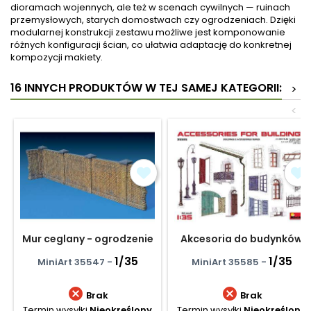
dioramach wojennych, ale też w scenach cywilnych — ruinach
przemysłowych, starych domostwach czy ogrodzeniach. Dzięki
modularnej konstrukcji zestawu możliwe jest komponowanie
różnych konfiguracji ścian, co ułatwia adaptację do konkretnej
kompozycji makiety.
16 INNYCH PRODUKTÓW W TEJ SAMEJ KATEGORII:
>
<
Mur ceglany - ogrodzenie
Akcesoria do budynków
1/35
1/35
MiniArt 35547 -
MiniArt 35585 -


Brak
Brak
Termin wysyłki
Nieokreślony
Termin wysyłki
Nieokreślony