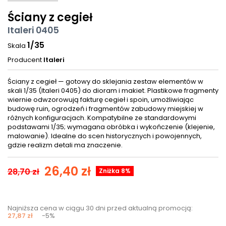
Ściany z cegieł
Italeri 0405
1/35
Skala
Producent
Italeri
Ściany z cegieł — gotowy do sklejania zestaw elementów w
skali 1/35 (Italeri 0405) do dioram i makiet. Plastikowe fragmenty
wiernie odwzorowują fakturę cegieł i spoin, umożliwiając
budowę ruin, ogrodzeń i fragmentów zabudowy miejskiej w
różnych konfiguracjach. Kompatybilne ze standardowymi
podstawami 1/35; wymagana obróbka i wykończenie (klejenie,
malowanie). Idealne do scen historycznych i powojennych,
gdzie realizm detali ma znaczenie.
26,40 zł
28,70 zł
Zniżka 8%
Najniższa cena w ciągu 30 dni przed aktualną promocją:
27,87 zł
-5%