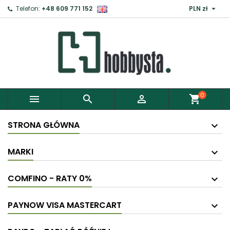

Telefon:
+48 609 771 152
PLN zł
0



shopping_cart
STRONA GŁÓWNA
MARKI
COMFINO - RATY 0%
PAYNOW VISA MASTERCART