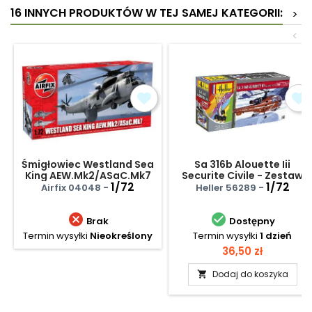
16 INNYCH PRODUKTÓW W TEJ SAMEJ KATEGORII:
>
<
Śmigłowiec Westland Sea
Sa 316b Alouette Iii
King AEW.Mk2/ASaC.Mk7
Securite Civile - Zestaw
1/72
startowy
1/72
Airfix 04048 -
Heller 56289 -


Brak
Dostępny
Termin wysyłki
Nieokreślony
Termin wysyłki
1 dzień
Cena
36,50 zł
Dodaj do koszyka
