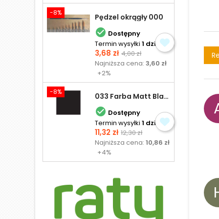
-8%
Pędzel okrągły 000

Dostępny
Termin wysyłki
1 dzień
Cena
Cena
3,68 zł
4,00 zł
Re
podstawowa
Najniższa cena:
3,60 zł
+2%
-8%
033 Farba Matt Black - olejna

Dostępny
Termin wysyłki
1 dzień
Cena
Cena
11,32 zł
12,30 zł
podstawowa
Najniższa cena:
10,86 zł
+4%