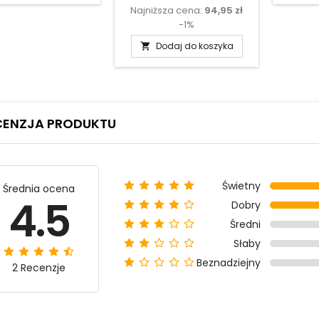
Najniższa cena:
94,95 zł
podstawowa
-1%
Dodaj do koszyka

CENZJA PRODUKTU
Świetny
Średnia ocena
4.5
Dobry
Średni
Słaby
Beznadziejny
2 Recenzje