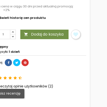
a cena w ciągu 30 dni przed aktualną promocją:
+2%
wietl historię cen produktu
Dodaj do koszyka

tępny
ysyłki
1 dzień
ij
eczytaj opinie użytkowników (2)
isz recenzję