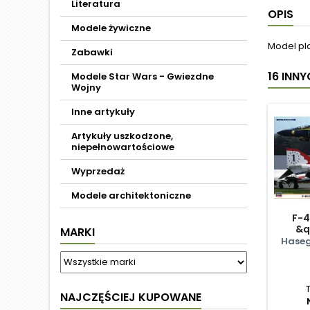
Literatura
OPIS
Modele żywiczne
Model pl
Zabawki
16 INN
Modele Star Wars - Gwiezdne
Wojny
Inne artykuły
Artykuły uszkodzone,
niepełnowartościowe
Wyprzedaż
Modele architektoniczne
F-4
&q
MARKI
Haseg
Co
NAJCZĘŚCIEJ KUPOWANE