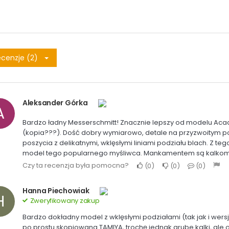
cenzje (2)
Aleksander Górka
A
Bardzo ładny Messerschmitt! Znacznie lepszy od modelu A
(kopia???). Dość dobry wymiarowo, detale na przyzwoitym 
poszycia z delikatnymi, wklęsłymi liniami podziału blach. 
model tego popularnego myśliwca. Mankamentem są kalkoman
Czy ta recenzja była pomocna?
0
0
0
Hanna Piechowiak
H
Zweryfikowany zakup
Bardzo dokładny model z wklęsłymi podziałami (tak jak i wersj
po prostu skopiowana TAMIYA, trochę jednak grube kalki, ale 