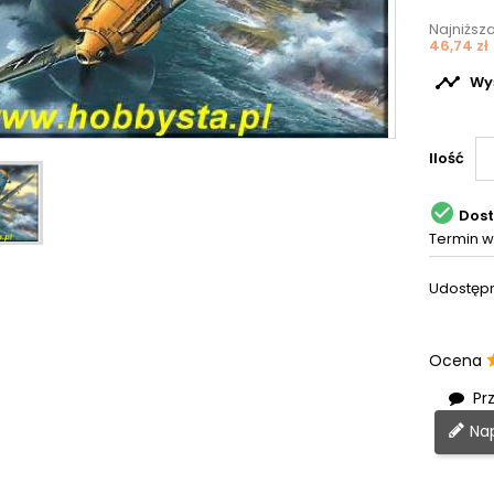
Najniższ
46,74 zł

Wyś
Ilość

Dos
Termin w
Udostępn
Ocena
Prz
Nap