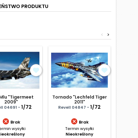
ZEŃSTWO PRODUKTU
<
>
Obniżka
 Mlu "Tigermeet
Tornado "Lechfeld Tiger
Messers
2009"
2011"
In Yug
1/72
1/72
ll 04691 -
Revell 04847 -
AZ Mo


Brak
Brak
ermin wysyłki
Termin wysyłki
Term
ieokreślony
Nieokreślony
Ce
57,