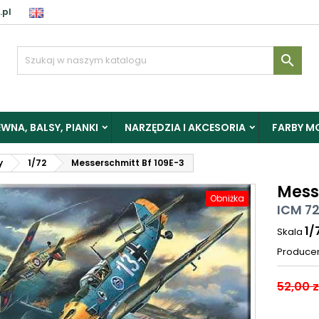
.pl

WNA, BALSY, PIANKI
NARZĘDZIA I AKCESORIA
FARBY M
y
1/72
Messerschmitt Bf 109E-3
Mess
Obniżka
ICM 72
1/
Skala
Produce
52,00 z