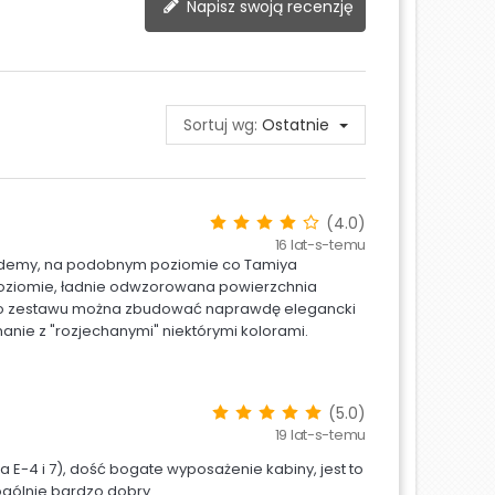
Napisz swoją recenzję
Sortuj wg:
Ostatnie
(4.0)
16 lat-s-temu
cademy, na podobnym poziomie co Tamiya
poziomie, ładnie odwzorowana powierzchnia
Z tego zestawu można zbudować naprawdę elegancki
ie z "rozjechanymi" niektórymi kolorami.
(5.0)
19 lat-s-temu
a E-4 i 7), dość bogate wyposażenie kabiny, jest to
ogólnie bardzo dobry.