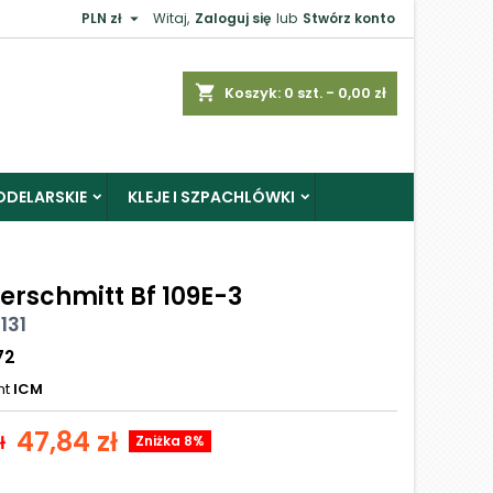

PLN zł
Witaj,
Zaloguj się
lub
Stwórz konto
shopping_cart
Koszyk:
0
szt. - 0,00 zł
ODELARSKIE
KLEJE I SZPACHLÓWKI
erschmitt Bf 109E-3
131
72
nt
ICM
47,84 zł
ł
Zniżka 8%