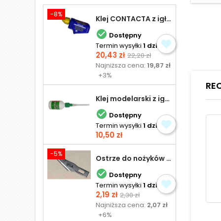
-8%
Klej CONTACTA z igłą do plastiku 25,0 g

Dostępny
Termin wysyłki
1 dzień
Cena
Cena
20,43 zł
22,20 zł
podstawowa
Najniższa cena:
19,87 zł
+3%
RE
Klej modelarski z igłą 30 ml

Dostępny
Termin wysyłki
1 dzień
Cena
10,50 zł
-5%
Ostrze do nożyków Excel

Dostępny
Termin wysyłki
1 dzień
Cena
Cena
2,19 zł
2,30 zł
podstawowa
Najniższa cena:
2,07 zł
+6%