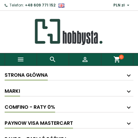

Telefon:
+48 609 771 152
PLN zł
0



shopping_cart
STRONA GŁÓWNA
MARKI
COMFINO - RATY 0%
PAYNOW VISA MASTERCART