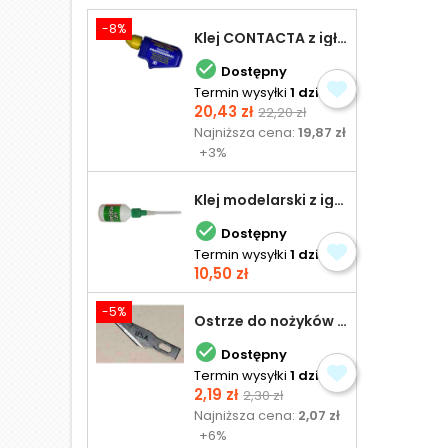
-8%
Klej CONTACTA z igłą do plastiku 25,0 g

Dostępny
Termin wysyłki
1 dzień
Cena
Cena
20,43 zł
22,20 zł
podstawowa
Najniższa cena:
19,87 zł
+3%
Klej modelarski z igłą 30 ml

Dostępny
Termin wysyłki
1 dzień
Cena
10,50 zł
-5%
Ostrze do nożyków Excel

Dostępny
Termin wysyłki
1 dzień
Cena
Cena
2,19 zł
2,30 zł
podstawowa
Najniższa cena:
2,07 zł
+6%