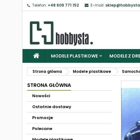
Telefon:
+48 609 771 152
E-mail:
sklep@hobbysta
MODELE PLASTIKOWE
MODELE Z DRE
Strona główna
Modele plastikowe
Samoch
STRONA GŁÓWNA
Nowości
Ostatnie dostawy
Promocje
Polecane
Modele plastikowe