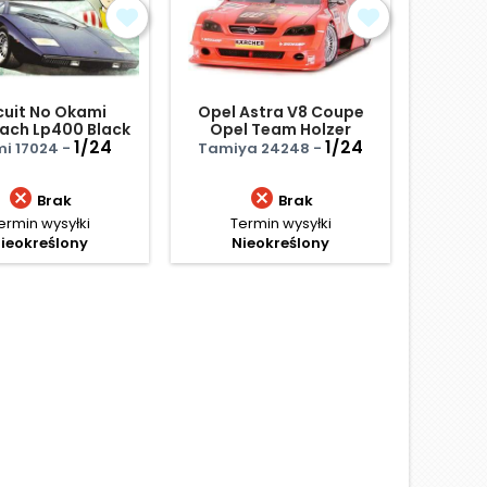
cuit No Okami
Opel Astra V8 Coupe
Alfa R
ach Lp400 Black
Opel Team Holzer
ther Of Hama
1/24
1/24
mi 17024 -
Tamiya 24248 -
Ital


Brak
Brak
ermin wysyłki
Termin wysyłki
Termi
ieokreślony
Nieokreślony
Ce
123,
Najniżs
D
