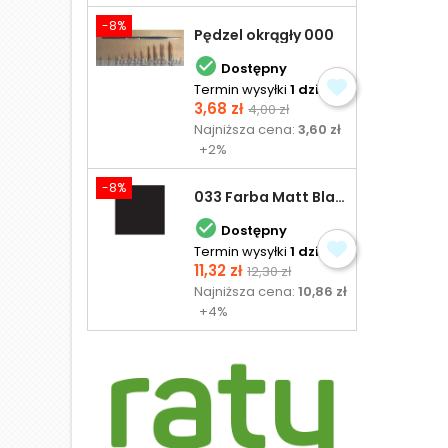
-8%
Pędzel okrągły 000

Dostępny
Termin wysyłki
1 dzień
Cena
Cena
3,68 zł
4,00 zł
podstawowa
Najniższa cena:
3,60 zł
+2%
-8%
033 Farba Matt Black - olejna

Dostępny
Termin wysyłki
1 dzień
Cena
Cena
11,32 zł
12,30 zł
podstawowa
Najniższa cena:
10,86 zł
+4%