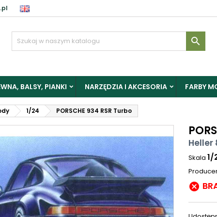
.pl

WNA, BALSY, PIANKI
NARZĘDZIA I AKCESORIA
FARBY M
ody
1/24
PORSCHE 934 RSR Turbo
PORS
Heller
1/
Skala
Produce
BR

Udostępn