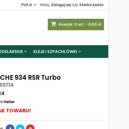

PLN zł
Witaj,
Zaloguj się
lub
Stwórz konto
shopping_cart
Koszyk:
0
szt. - 0,00 zł
ODELARSKIE
KLEJE I SZPACHLÓWKI
CHE 934 RSR Turbo
 80714
24
nt
Heller
AK TOWARU!
ij