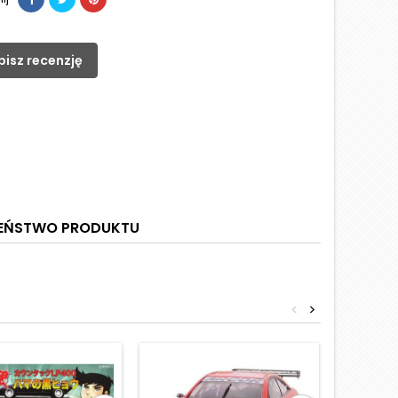
pisz recenzję
ZEŃSTWO PRODUKTU
<
>
Obniżka