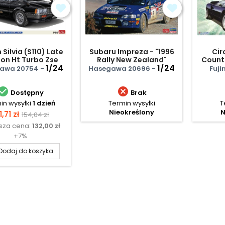
 Silvia (S110) Late
Subaru Impreza - "1996
Cir
ion Ht Turbo Zse
Rally New Zealand"
Count
(1981)
1/24
1/24
Pan
awa 20754 -
Hasegawa 20696 -
Fuji


Dostępny
Brak
in wysyłki
1 dzień
Termin wysyłki
T
Nieokreślony
N
ena
Cena
1,71 zł
154,04 zł
ższa cena:
132,00 zł
podstawowa
+7%
Dodaj do koszyka