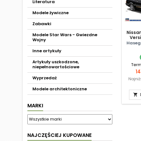
Literatura
Modele żywiczne
Zabawki
Nissan
Modele Star Wars - Gwiezdne
Vers
Wojny
Haseg
Inne artykuły
Artykuły uszkodzone,
Term
niepełnowartościowe
C
14
Wyprzedaż
Najni
Modele architektoniczne

MARKI
NAJCZĘŚCIEJ KUPOWANE