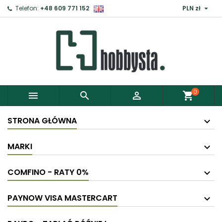

Telefon:
+48 609 771 152
PLN zł
0



shopping_cart
STRONA GŁÓWNA
MARKI
COMFINO - RATY 0%
PAYNOW VISA MASTERCART