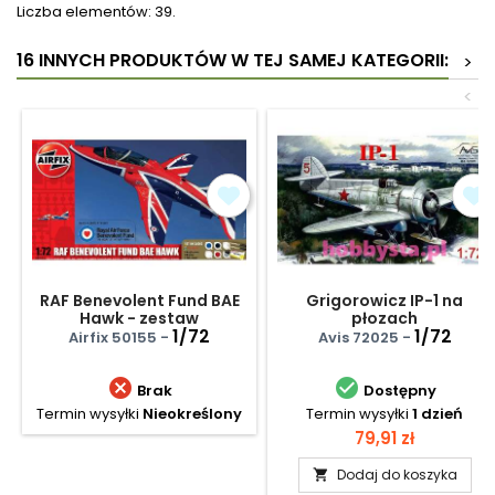
Liczba elementów: 39.
16 INNYCH PRODUKTÓW W TEJ SAMEJ KATEGORII:
>
<
RAF Benevolent Fund BAE
Grigorowicz IP-1 na
Hawk - zestaw
płozach
podarunkowy
1/72
1/72
Airfix 50155 -
Avis 72025 -


Brak
Dostępny
Termin wysyłki
Nieokreślony
Termin wysyłki
1 dzień
Cena
79,91 zł
Dodaj do koszyka
