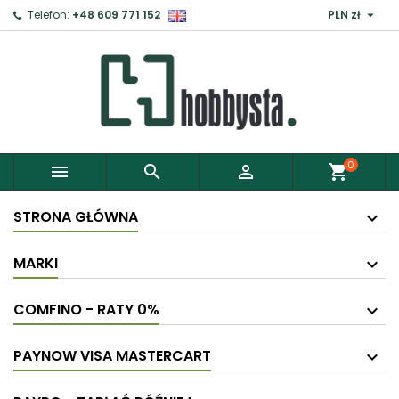

Telefon:
+48 609 771 152
PLN zł
0



shopping_cart
STRONA GŁÓWNA
MARKI
COMFINO - RATY 0%
PAYNOW VISA MASTERCART