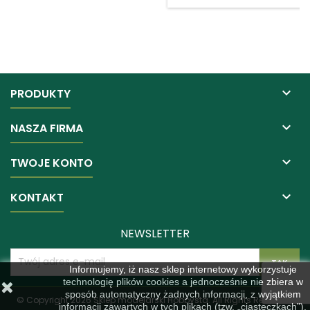

PRODUKTY

NASZA FIRMA

TWOJE KONTO

KONTAKT
NEWSLETTER
Informujemy, iż nasz sklep internetowy wykorzystuje
technologię plików cookies a jednocześnie nie zbiera w
sposób automatyczny żadnych informacji, z wyjątkiem
© Copyright 2026 Sklep modelarski Hobbysta. All Rights Reserved.
informacji zawartych w tych plikach (tzw. „ciasteczkach”).