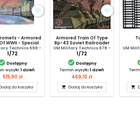
uromets - Armored
Armored Train Of Type
T
 Of WWII - Special
Bp-43 Soviet Railroader
-Warsaw Division
tary Technics 698 -
UM Military Technics 678 -
UM Mili
1/72
1/72


Dostępny
Dostępny
in wysyłki
1 dzień
Termin wysyłki
1 dzień
Termi
Cena
Cena
515,90 zł
469,10 zł
Dodaj do koszyka
Dodaj do koszyka
D

