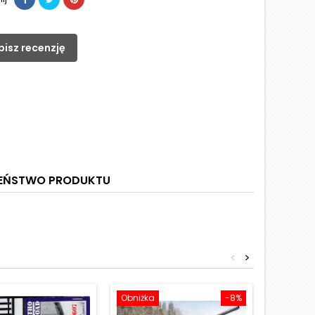
pisz recenzję
ZEŃSTWO PRODUKTU
<
>
Obniżka
-8%