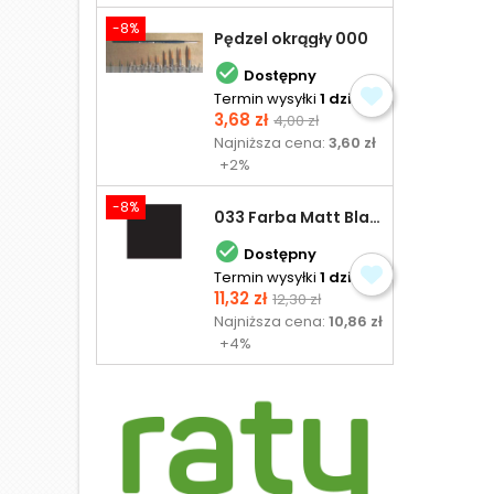
-8%
Pędzel okrągły 000

Dostępny
Termin wysyłki
1 dzień
Cena
Cena
3,68 zł
4,00 zł
podstawowa
Najniższa cena:
3,60 zł
+2%
-8%
033 Farba Matt Black - olejna

Dostępny
Termin wysyłki
1 dzień
Cena
Cena
11,32 zł
12,30 zł
podstawowa
Najniższa cena:
10,86 zł
+4%