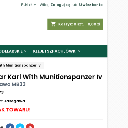

PLN zł
Witaj,
Zaloguj się
lub
Stwórz konto
shopping_cart
Koszyk:
0
szt. - 0,00 zł
ODELARSKIE
KLEJE I SZPACHLÓWKI
ith Munitionspanzer Iv
ar Karl With Munitionspanzer Iv
awa MB33
72
nt
Hasegawa
AK TOWARU!
ij