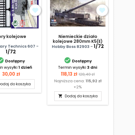
ory kolejowe
Niemieckie działo
Panzert
kolejowe 280mm K5(E)
- nie
Leopold
1/72
tary Technics 607 -
UM Milit
Hobby Boss 82903 -
1/72


Dostępny
Dostępny
n wysyłki
1 dzień
Termin wysyłki
3 dni
Termi
Cena
Cena
Cena
30,00 zł
118,13 zł
128,40 zł
Najniższa cena:
115,92 zł
podstawowa
odaj do koszyka
D

+2%
Dodaj do koszyka
