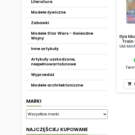
Literatura
Modele żywiczne
Zabawki
Modele Star Wars - Gwiezdne
Ilya M
Wojny
Train
Gorky
UM Mili
Inne artykuły
Artykuły uszkodzone,
niepełnowartościowe
Term
Wyprzedaż

Modele architektoniczne
MARKI
NAJCZĘŚCIEJ KUPOWANE