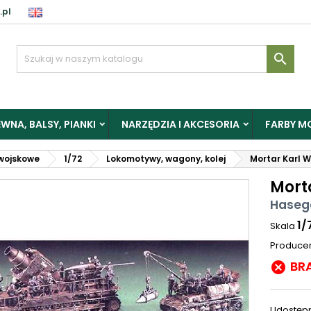
.pl

WNA, BALSY, PIANKI
NARZĘDZIA I AKCESORIA
FARBY M
wojskowe
1/72
Lokomotywy, wagony, kolej
Mortar Karl W
Mort
Haseg
1/
Skala
Produce
BR

Udostępn