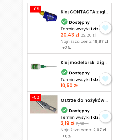
-8%
Klej CONTACTA z igłą do plastiku 25,0 g

Dostępny
Termin wysyłki
1 dzień
Cena
Cena
20,43 zł
22,20 zł
podstawowa
Najniższa cena:
19,87 zł
+3%
Klej modelarski z igłą 30 ml

Dostępny
Termin wysyłki
1 dzień
Cena
10,50 zł
-5%
Ostrze do nożyków Excel

Dostępny
Termin wysyłki
1 dzień
Cena
Cena
2,19 zł
2,30 zł
podstawowa
Najniższa cena:
2,07 zł
+6%