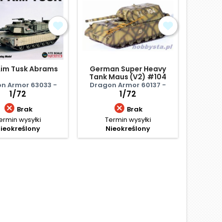
Aim Tusk Abrams
German Super Heavy
Pz.Kpfw
Tank Maus (V2) #104
produc
F
n Armor 63033 -
Dragon Armor 60137 -
Drago
1/72
1/72


Brak
Brak
ermin wysyłki
Termin wysyłki
Te
ieokreślony
Nieokreślony
N