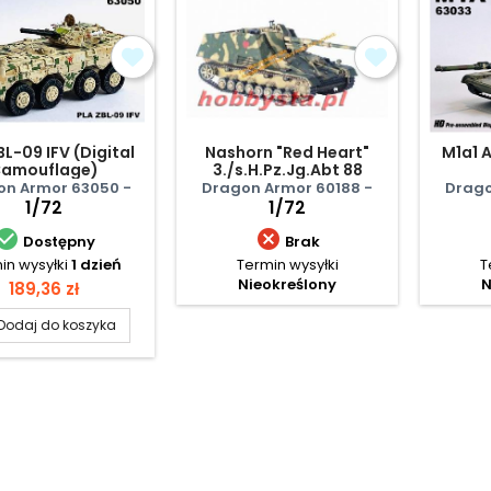
BL-09 IFV (Digital
Nashorn "Red Heart"
M1a1 
amouflage)
3./s.H.Pz.Jg.Abt 88
on Armor 63050 -
Dragon Armor 60188 -
Drago
1/72
1/72


Dostępny
Brak
in wysyłki
1 dzień
Termin wysyłki
T
Nieokreślony
N
Cena
189,36 zł
Dodaj do koszyka