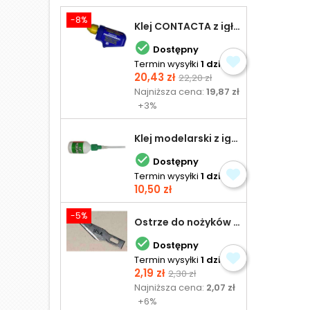
-8%
Klej CONTACTA z igłą do plastiku 25,0 g

Dostępny
Termin wysyłki
1 dzień
Cena
Cena
20,43 zł
22,20 zł
podstawowa
Najniższa cena:
19,87 zł
+3%
Klej modelarski z igłą 30 ml

Dostępny
Termin wysyłki
1 dzień
Cena
10,50 zł
-5%
Ostrze do nożyków Excel

Dostępny
Termin wysyłki
1 dzień
Cena
Cena
2,19 zł
2,30 zł
podstawowa
Najniższa cena:
2,07 zł
+6%