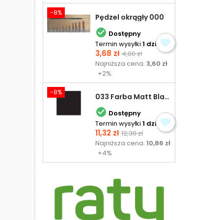
-8%
Pędzel okrągły 000

Dostępny
Termin wysyłki
1 dzień
Cena
Cena
3,68 zł
4,00 zł
podstawowa
Najniższa cena:
3,60 zł
+2%
-8%
033 Farba Matt Black - olejna

Dostępny
Termin wysyłki
1 dzień
Cena
Cena
11,32 zł
12,30 zł
podstawowa
Najniższa cena:
10,86 zł
+4%