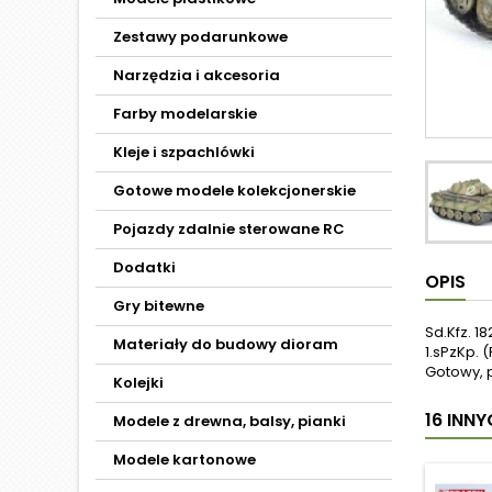
Zestawy podarunkowe
Narzędzia i akcesoria
Farby modelarskie
Kleje i szpachlówki
Gotowe modele kolekcjonerskie
Pojazdy zdalnie sterowane RC
Dodatki
OPIS
Gry bitewne
Sd.Kfz. 1
Materiały do budowy dioram
1.sPzKp. 
Gotowy, 
Kolejki
16 INN
Modele z drewna, balsy, pianki
Modele kartonowe