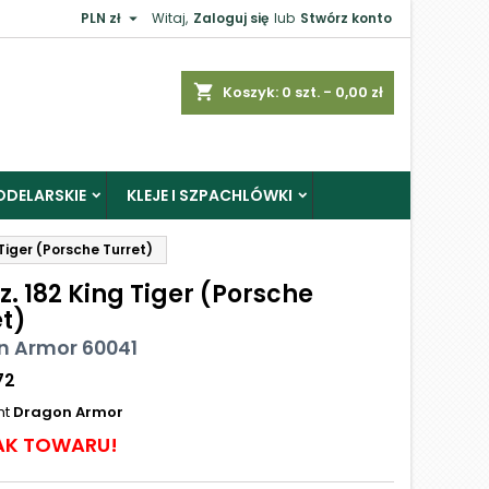

PLN zł
Witaj,
Zaloguj się
lub
Stwórz konto
shopping_cart
Koszyk:
0
szt. - 0,00 zł
ODELARSKIE
KLEJE I SZPACHLÓWKI
 Tiger (Porsche Turret)
z. 182 King Tiger (Porsche
et)
n Armor 60041
72
nt
Dragon Armor
AK TOWARU!