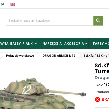
.pl

WNA, BALSY, PIANKI
NARZĘDZIA I AKCESORIA
FARBY M
Pojazdy wojskowe
DRAGON ARMOR 1/72
Sd.Kfz. 182 King
Sd.Kf
Turr
Drago
1/
Skala
Produce
BR
