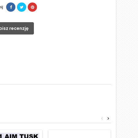
ij
pisz recenzję
<
>