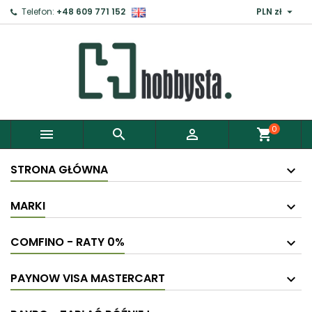

Telefon:
+48 609 771 152
PLN zł
0



shopping_cart
STRONA GŁÓWNA
MARKI
COMFINO - RATY 0%
PAYNOW VISA MASTERCART