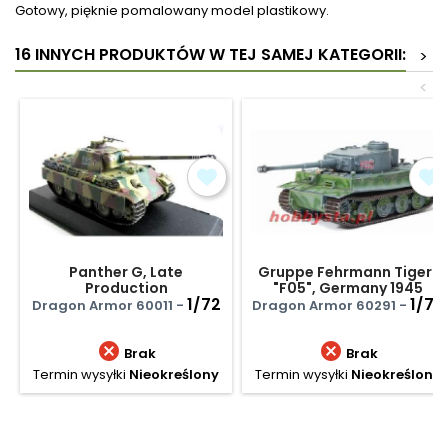
Gotowy, pięknie pomalowany model plastikowy.
16 INNYCH PRODUKTÓW W TEJ SAMEJ KATEGORII:
>
<
Panther G, Late
Gruppe Fehrmann Tiger I
Production
"F05", Germany 1945
1/72
1/72
Dragon Armor 60011 -
Dragon Armor 60291 -


Brak
Brak
Termin wysyłki
Nieokreślony
Termin wysyłki
Nieokreślony