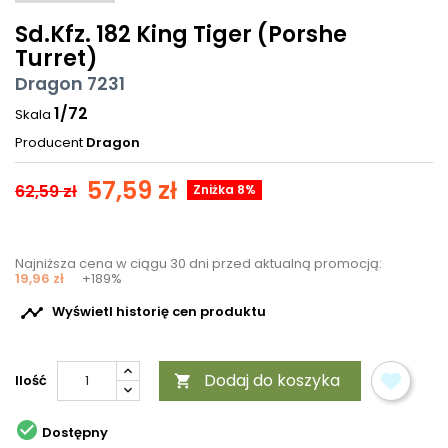
Sd.Kfz. 182 King Tiger (Porshe
Turret)
Dragon 7231
1/72
Skala
Producent
Dragon
57,59 zł
62,59 zł
Zniżka 8%
Najniższa cena w ciągu 30 dni przed aktualną promocją:
19,96 zł
+189%

Wyświetl historię cen produktu
Dodaj do koszyka
Ilość


Dostępny