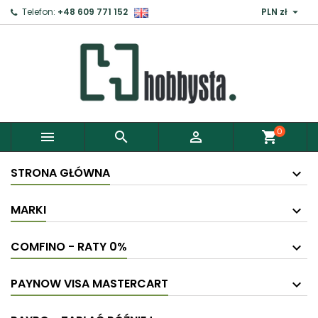

Telefon:
+48 609 771 152
PLN zł
0



shopping_cart
STRONA GŁÓWNA
MARKI
COMFINO - RATY 0%
PAYNOW VISA MASTERCART