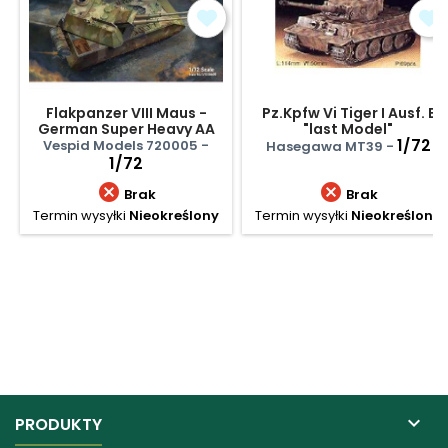
Flakpanzer VIII Maus -
Pz.Kpfw Vi Tiger I Ausf. E
German Super Heavy AA
"last Model"
Tank
1/72
Vespid Models 720005 -
Hasegawa MT39 -
1/72


Brak
Brak
Termin wysyłki
Nieokreślony
Termin wysyłki
Nieokreślony

PRODUKTY