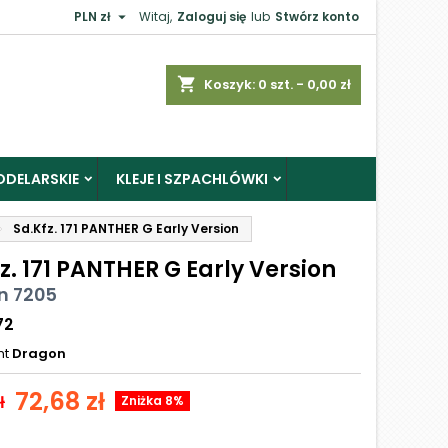

PLN zł
Witaj,
Zaloguj się
lub
Stwórz konto
shopping_cart
Koszyk:
0
szt. - 0,00 zł
ODELARSKIE
KLEJE I SZPACHLÓWKI
Sd.Kfz. 171 PANTHER G Early Version
z. 171 PANTHER G Early Version
n 7205
72
nt
Dragon
72,68 zł
ł
Zniżka 8%