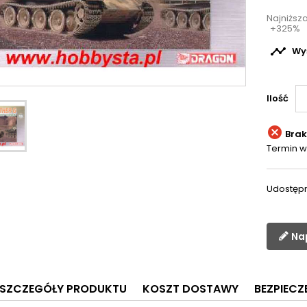
Najniższ
+325%

Wyś
Ilość

Brak
Termin w
Udostępn
Na
SZCZEGÓŁY PRODUKTU
KOSZT DOSTAWY
BEZPIEC