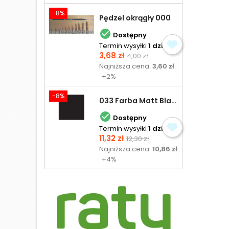
-8%
Pędzel okrągły 000

Dostępny
Termin wysyłki
1 dzień
Cena
Cena
3,68 zł
4,00 zł
podstawowa
Najniższa cena:
3,60 zł
+2%
-8%
033 Farba Matt Black - olejna

Dostępny
Termin wysyłki
1 dzień
Cena
Cena
11,32 zł
12,30 zł
podstawowa
Najniższa cena:
10,86 zł
+4%