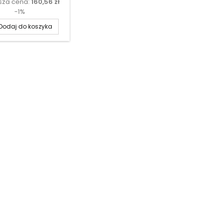
ższa cena:
160,56 zł
podstawowa
-1%
Dodaj do koszyka