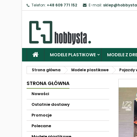
Telefon:
+48 609 771 152
E-mail:
sklep@hobbysta
MODELE PLASTIKOWE
MODELE Z DRE
Strona główna
Modele plastikowe
Pojazdy 
STRONA GŁÓWNA
Nowości
Ostatnie dostawy
Promocje
Polecane
Modele plastikowe