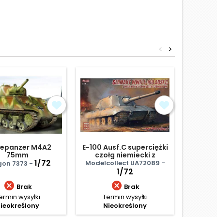
<
>
tepanzer M4A2
E-100 Ausf.C superciężki
Panzer
75mm
czołg niemiecki z
Ausf, .
1/72
działem 128mm
d
Modelcollect UA72089 -
on 7373 -
First T
1/72


Brak
Brak
ermin wysyłki
Termin wysyłki
Termi
ieokreślony
Nieokreślony