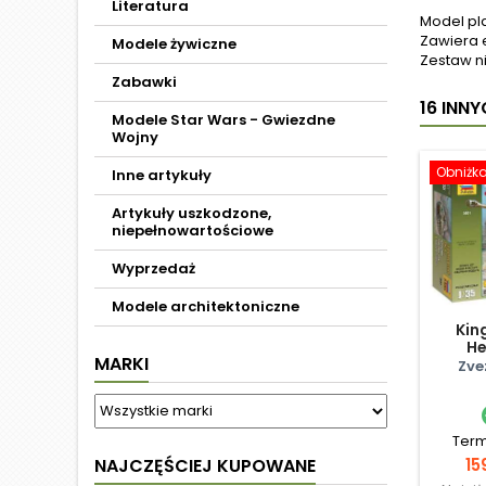
Literatura
Model pl
Zawiera 
Modele żywiczne
Zestaw ni
Zabawki
16 INN
Modele Star Wars - Gwiezdne
Wojny
Obniżk
Inne artykuły
Artykuły uszkodzone,
niepełnowartościowe
Wyprzedaż
Modele architektoniczne
King
He
MARKI
Zve
Term
C
NAJCZĘŚCIEJ KUPOWANE
15