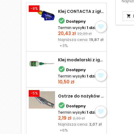
Najni
-8%
Klej CONTACTA z igłą do plastiku 25,0 g


Dostępny
Termin wysyłki
1 dzień
Cena
Cena
20,43 zł
22,20 zł
podstawowa
Najniższa cena:
19,87 zł
+3%
Klej modelarski z igłą 30 ml

Dostępny
Termin wysyłki
1 dzień
Cena
10,50 zł
-5%
Ostrze do nożyków Excel

Dostępny
Termin wysyłki
1 dzień
Cena
Cena
2,19 zł
2,30 zł
podstawowa
Najniższa cena:
2,07 zł
+6%