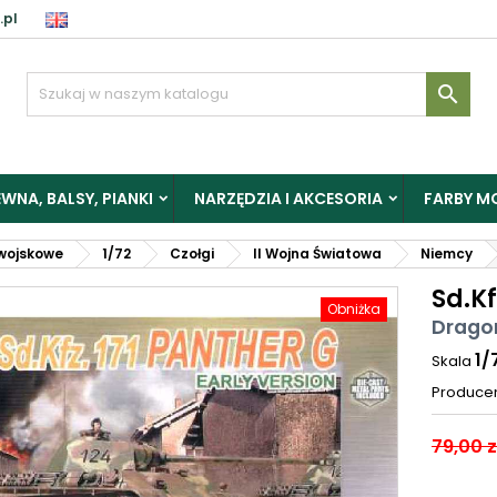
.pl

WNA, BALSY, PIANKI
NARZĘDZIA I AKCESORIA
FARBY M
wojskowe
1/72
Czołgi
II Wojna Światowa
Niemcy
Sd.Kf
Obniżka
Drago
1/
Skala
Produce
79,00 z