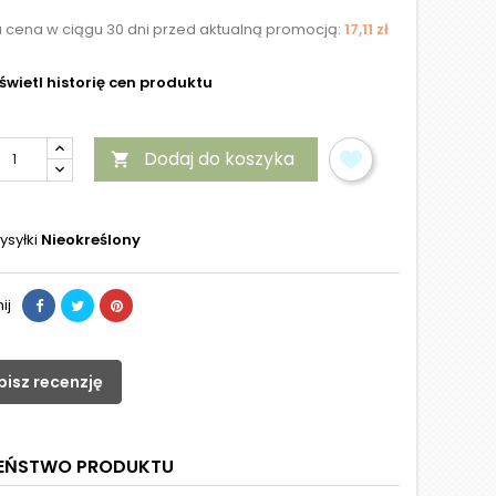
a cena w ciągu 30 dni przed aktualną promocją:
17,11 zł
wietl historię cen produktu
Dodaj do koszyka

ysyłki
Nieokreślony
ij
pisz recenzję
ZEŃSTWO PRODUKTU