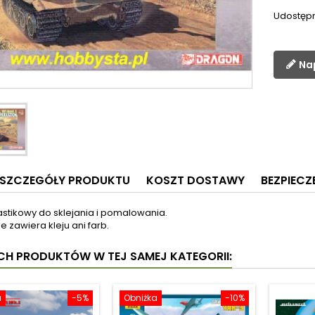
Udostępn
Na
SZCZEGÓŁY PRODUKTU
KOSZT DOSTAWY
BEZPIEC
astikowy do sklejania i pomalowania.
e zawiera kleju ani farb.
YCH PRODUKTÓW W TEJ SAMEJ KATEGORII:
a
-5%
Obniżka
-10%