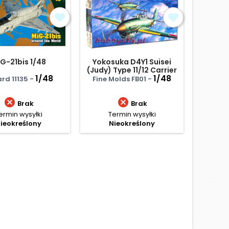
G-21bis 1/48
Yokosuka D4Y1 Suisei
Av-8b
(Judy) Type 11/12 Carrier
1/48
bomber
1/48
rd 11135 -
Fine Molds FB01 -
Haseg


Brak
Brak
ermin wysyłki
Termin wysyłki
Termi
ieokreślony
Nieokreślony
Ce
103
Najniż
D
