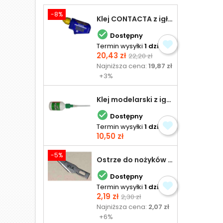
-8%
Klej CONTACTA z igłą do plastiku 25,0 g

Dostępny
Termin wysyłki
1 dzień
Cena
Cena
20,43 zł
22,20 zł
podstawowa
Najniższa cena:
19,87 zł
+3%
Klej modelarski z igłą 30 ml

Dostępny
Termin wysyłki
1 dzień
Cena
10,50 zł
-5%
Ostrze do nożyków Excel

Dostępny
Termin wysyłki
1 dzień
Cena
Cena
2,19 zł
2,30 zł
podstawowa
Najniższa cena:
2,07 zł
+6%