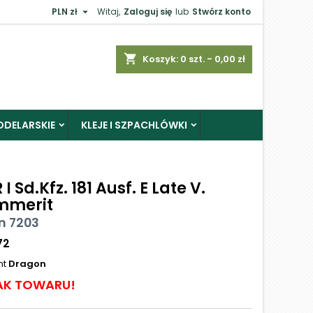

PLN zł
Witaj,
Zaloguj się
lub
Stwórz konto
shopping_cart
Koszyk:
0
szt. - 0,00 zł
ODELARSKIE
KLEJE I SZPACHLÓWKI
 I Sd.Kfz. 181 Ausf. E Late V.
mmerit
n 7203
72
nt
Dragon
AK TOWARU!