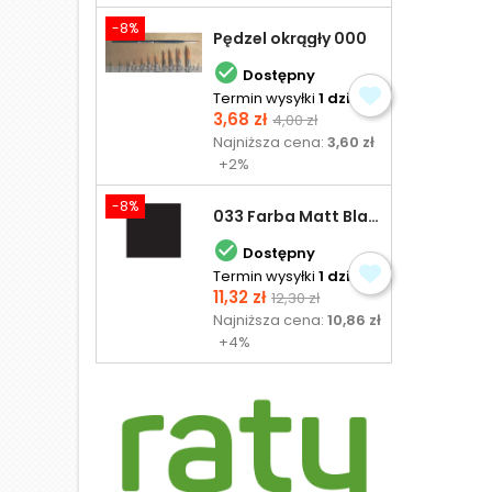
-8%
Pędzel okrągły 000

Dostępny
Termin wysyłki
1 dzień
Cena
Cena
3,68 zł
4,00 zł
podstawowa
Najniższa cena:
3,60 zł
+2%
-8%
033 Farba Matt Black - olejna

Dostępny
Termin wysyłki
1 dzień
Cena
Cena
11,32 zł
12,30 zł
podstawowa
Najniższa cena:
10,86 zł
+4%