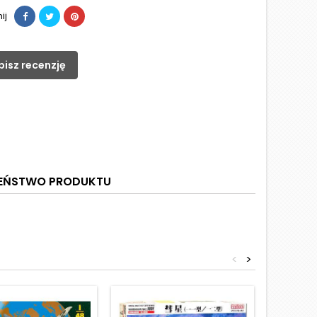
ij
pisz recenzję
ZEŃSTWO PRODUKTU
<
>
Obniżka