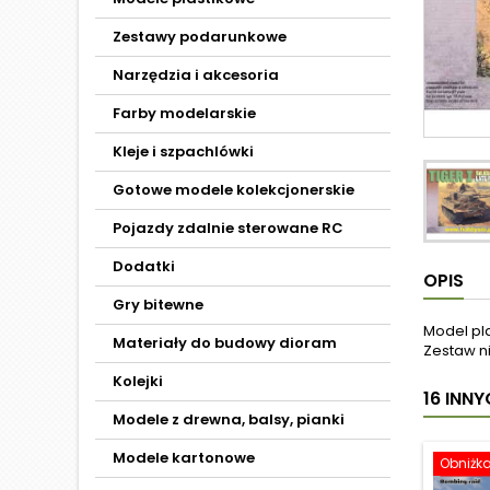
Zestawy podarunkowe
Narzędzia i akcesoria
Farby modelarskie
Kleje i szpachlówki
Gotowe modele kolekcjonerskie
Pojazdy zdalnie sterowane RC
Dodatki
OPIS
Gry bitewne
Model pl
Materiały do budowy dioram
Zestaw ni
Kolejki
16 INN
Modele z drewna, balsy, pianki
Modele kartonowe
Obniżk