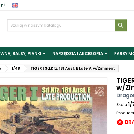
.pl

WNA, BALSY, PIANKI
NARZĘDZIA I AKCESORIA
FARBY M
y
1/48
TIGER I Sd.Kfz. 181 Ausf. E Late V. w/Zimmerit
TIGER
w/Zi
Drago
1/
Skala
Produce
BR
