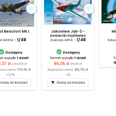
ol Beaufort Mk.I.
Jakowlew Jak-3 -
Mi
sowiecki myśliwiec
1/48
1/48
M 48314 -
Zvezda 4814 -
Edua


Dostępny
Dostępny
in wysyłki
1 dzień
Termin wysyłki
1 dzień
T
N
na
Cena
Cena
Cena
,37 zł
86,05 zł
244,60 zł
95,61 zł
ższa cena:
170,15 zł
Najniższa cena:
86,76 zł
podstawowa
podstawowa
+37%
-1%
Dodaj do koszyka
Dodaj do koszyka
