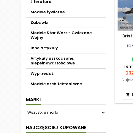
Literatura
Modele żywiczne
Zabawki
Modele Star Wars - Gwiezdne
Brist
Wojny
IC
Inne artykuły
Artykuły uszkodzone,
niepełnowartościowe
Term
Ce
232
Wyprzedaż
Najni
Modele architektoniczne

MARKI
NAJCZĘŚCIEJ KUPOWANE