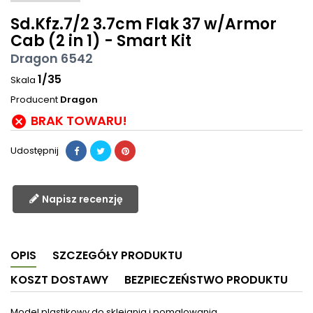
Sd.Kfz.7/2 3.7cm Flak 37 w/Armor
Cab (2 in 1) - Smart Kit
Dragon 6542
1/35
Skala
Producent
Dragon
BRAK TOWARU!

Udostępnij
Napisz recenzję
OPIS
SZCZEGÓŁY PRODUKTU
KOSZT DOSTAWY
BEZPIECZEŃSTWO PRODUKTU
Model plastikowy do sklejania i pomalowania.