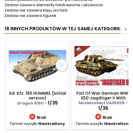
Zestaw zawiera elementy fototrawione i akcesoria.
Zestaw nie zawiera kleju ani farb.
Zestaw nie zawiera figurek.
16 INNYCH PRODUKTÓW W TEJ SAMEJ KATEGORII:
>
<
Sd. Kfz. 165 HUMMEL (Initial
Fist Of War German WWii
version)
E50 Jagdtiger Ii With
1/35
105mm Gun
Modelcollect UA35005 -
Dragon 6150 -
1/35


Brak
Brak
Termin wysyłki
Nieokreślony
Termin wysyłki
Nieokreślony