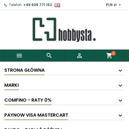

Telefon:
+48 609 771 152
PLN zł
0



shopping_cart
STRONA GŁÓWNA
MARKI
COMFINO - RATY 0%
PAYNOW VISA MASTERCART