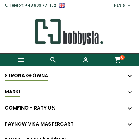

Telefon:
+48 609 771 152
PLN zł
0



shopping_cart
STRONA GŁÓWNA
MARKI
COMFINO - RATY 0%
PAYNOW VISA MASTERCART