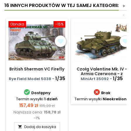
16 INNYCH PRODUKTÓW W TEJ SAMEJ KATEGORII:
>
<
Obniżka
-15%
British Sherman VC Firefly
Czołg Valentine Mk. IV -
Armia Czerwona - z
1/35
załogą
1/35
Rye Field Model 5038 -
MiniArt 35092 -


Dostępny
Brak
Termin wysyłki
1 dzień
Termin wysyłki
Nieokreślony
Cena
Cena
157,49 zł
185,28 zł
Najniższa cena:
158,78 zł
podstawowa
-1%
Dodaj do koszyka
