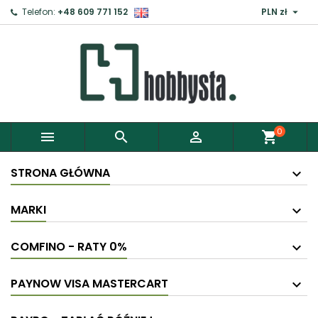

Telefon:
+48 609 771 152
PLN zł
0



shopping_cart
STRONA GŁÓWNA
MARKI
COMFINO - RATY 0%
PAYNOW VISA MASTERCART