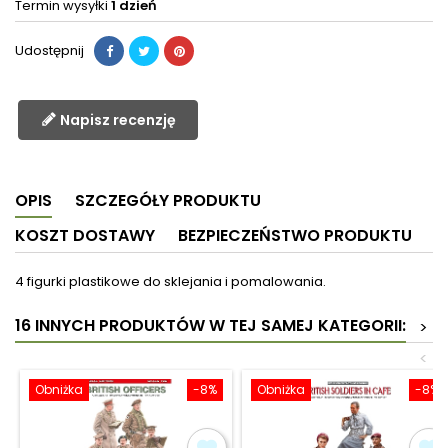
Termin wysyłki
1 dzień
Udostępnij
Napisz recenzję
OPIS
SZCZEGÓŁY PRODUKTU
KOSZT DOSTAWY
BEZPIECZEŃSTWO PRODUKTU
4 figurki plastikowe do sklejania i pomalowania.
16 INNYCH PRODUKTÓW W TEJ SAMEJ KATEGORII:
>
<
Obniżka
-8%
Obniżka
-8%