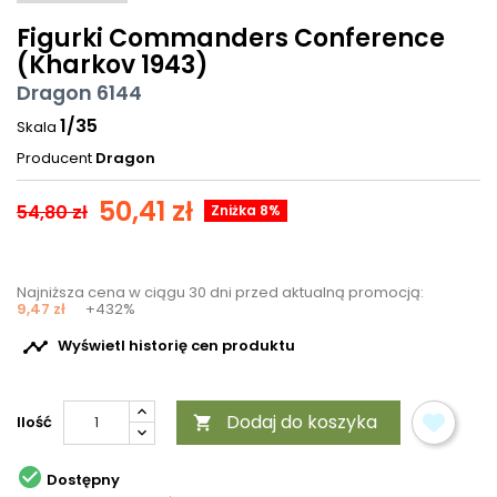
Figurki Commanders Conference
(Kharkov 1943)
Dragon 6144
1/35
Skala
Producent
Dragon
50,41 zł
54,80 zł
Zniżka 8%
Najniższa cena w ciągu 30 dni przed aktualną promocją:
9,47 zł
+432%

Wyświetl historię cen produktu
Dodaj do koszyka
Ilość


Dostępny