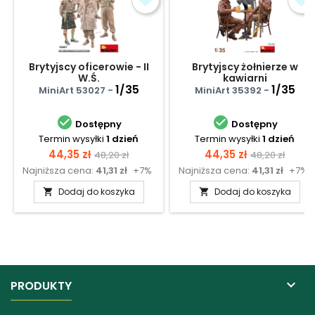
Brytyjscy oficerowie - II
Brytyjscy żołnierze w
W.Ś.
kawiarni
1/35
1/35
MiniArt 53027 -
MiniArt 35392 -


Dostępny
Dostępny
Termin wysyłki
1 dzień
Termin wysyłki
1 dzień
Cena
Cena
Cena
Cena
44,35 zł
44,35 zł
48,20 zł
48,20 zł
Najniższa cena:
41,31 zł
+7%
Najniższa cena:
41,31 zł
+7%
podstawowa
podstawow
Dodaj do koszyka
Dodaj do koszyka



PRODUKTY