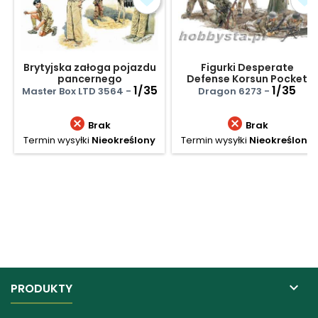
Brytyjska załoga pojazdu
Figurki Desperate
pancernego
Defense Korsun Pocket
1/35
1944
1/35
Master Box LTD 3564 -
Dragon 6273 -


Brak
Brak
Termin wysyłki
Nieokreślony
Termin wysyłki
Nieokreślony

PRODUKTY