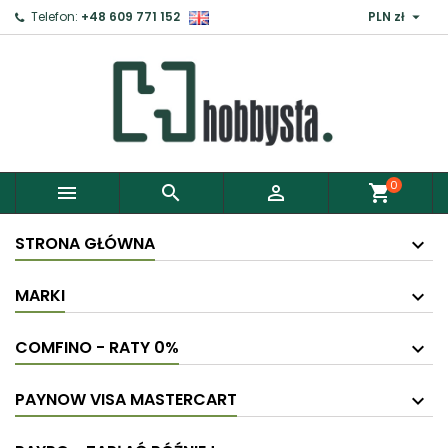

Telefon:
+48 609 771 152
PLN zł
0



shopping_cart
STRONA GŁÓWNA
MARKI
COMFINO - RATY 0%
PAYNOW VISA MASTERCART