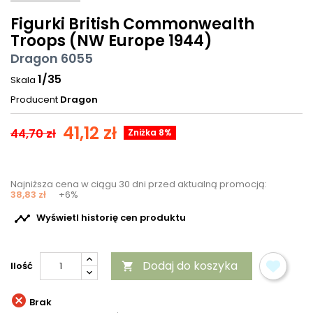
Figurki British Commonwealth
Troops (NW Europe 1944)
Dragon 6055
1/35
Skala
Producent
Dragon
41,12 zł
44,70 zł
Zniżka 8%
Najniższa cena w ciągu 30 dni przed aktualną promocją:
38,83 zł
+6%

Wyświetl historię cen produktu
Dodaj do koszyka
Ilość


Brak