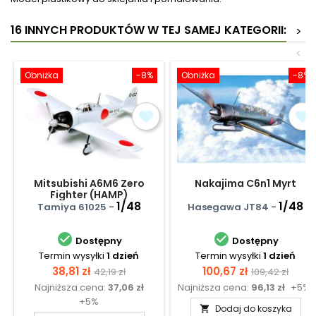
16 INNYCH PRODUKTÓW W TEJ SAMEJ KATEGORII:
>
<
Obniżka
-8%
Obniżka
-8%
Mitsubishi A6M6 Zero
Nakajima C6n1 Myrt
Fighter (HAMP)
1/48
1/48
Tamiya 61025 -
Hasegawa JT84 -


Dostępny
Dostępny
Termin wysyłki
1 dzień
Termin wysyłki
1 dzień
Cena
Cena
Cena
Cena
38,81 zł
100,67 zł
42,19 zł
109,42 zł
Najniższa cena:
37,06 zł
Najniższa cena:
96,13 zł
+5%
podstawowa
podstawow
+5%
Dodaj do koszyka
