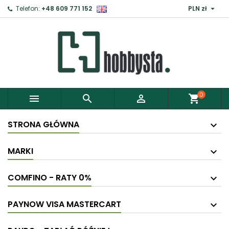

Telefon:
+48 609 771 152
PLN zł
0



shopping_cart
STRONA GŁÓWNA
MARKI
COMFINO - RATY 0%
PAYNOW VISA MASTERCART