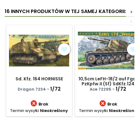
16 INNYCH PRODUKTÓW W TEJ SAMEJ KATEGORII:
>
<
Sd. Kfz. 164 HORNISSE
10,5cm LeFH-18/2 auf Fgst
PzKpfw.II (Sf) SdKfz.124
1/72
Wespe
1/72
Dragon 7234 -
Ace 72295 -


Brak
Brak
Termin wysyłki
Nieokreślony
Termin wysyłki
Nieokreślony