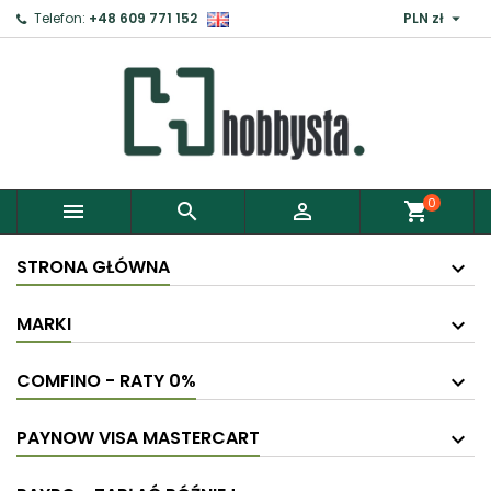

Telefon:
+48 609 771 152
PLN zł
0



shopping_cart
STRONA GŁÓWNA
MARKI
COMFINO - RATY 0%
PAYNOW VISA MASTERCART