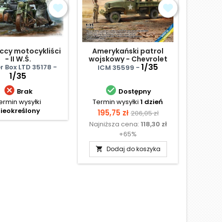
ccy motocykliści
Amerykański patrol
Gdzie
- II W.Ś.
wojskowy - Chevrolet
figurk
G7107
1/35
r Box LTD 35178 -
Master
ICM 35599 -
1/35


Brak
Dostępny
ermin wysyłki
Termin wysyłki
1 dzień
Te
ieokreślony
N
Cena
Cena
195,75 zł
206,05 zł
Najniższa cena:
118,30 zł
podstawowa
+65%
Dodaj do koszyka
