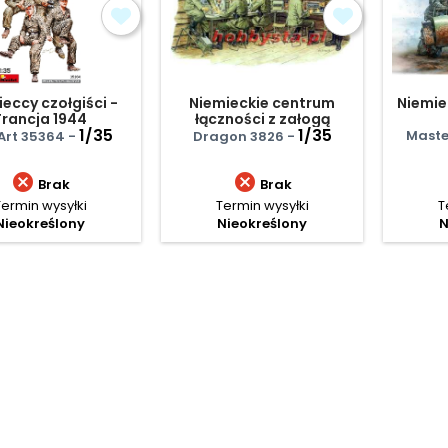
eccy czołgiści -
Niemieckie centrum
Niemie
Francja 1944
łączności z załogą
1/35
1/35
Maste
Art 35364 -
Dragon 3826 -


Brak
Brak
Termin wysyłki
Termin wysyłki
T
Nieokreślony
Nieokreślony
N