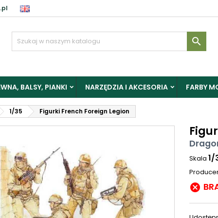
.pl

WNA, BALSY, PIANKI
NARZĘDZIA I AKCESORIA
FARBY M
1/35
Figurki French Foreign Legion
Figur
Drago
1/
Skala
Produce
BR

Udostępn