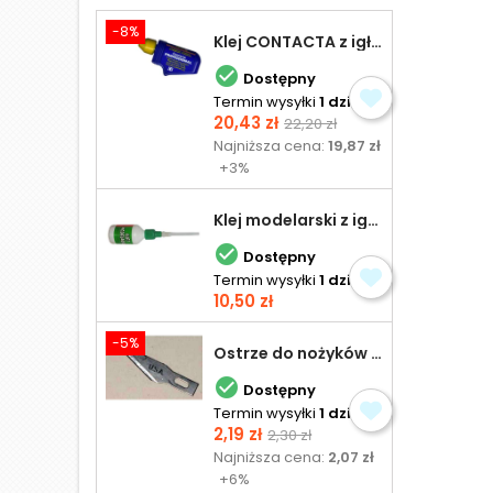
-8%
Klej CONTACTA z igłą do plastiku 25,0 g

Dostępny
Termin wysyłki
1 dzień
Cena
Cena
20,43 zł
22,20 zł
podstawowa
Najniższa cena:
19,87 zł
+3%
Klej modelarski z igłą 30 ml

Dostępny
Termin wysyłki
1 dzień
Cena
10,50 zł
-5%
Ostrze do nożyków Excel

Dostępny
Termin wysyłki
1 dzień
Cena
Cena
2,19 zł
2,30 zł
podstawowa
Najniższa cena:
2,07 zł
+6%