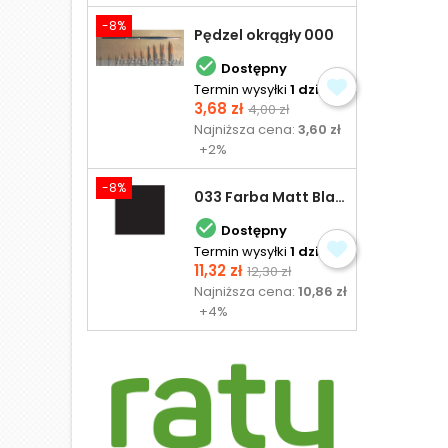
-8%
Pędzel okrągły 000

Dostępny
Termin wysyłki
1 dzień
Cena
Cena
3,68 zł
4,00 zł
podstawowa
Najniższa cena:
3,60 zł
+2%
-8%
033 Farba Matt Black - olejna

Dostępny
Termin wysyłki
1 dzień
Cena
Cena
11,32 zł
12,30 zł
podstawowa
Najniższa cena:
10,86 zł
+4%