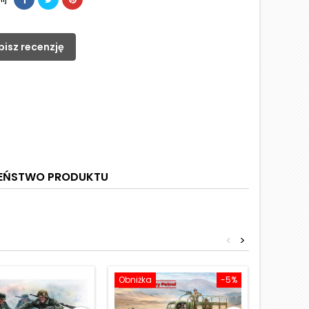
pisz recenzję
ZEŃSTWO PRODUKTU
<
>
Obniżka
-5%