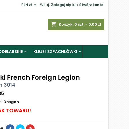

PLN zł
Witaj,
Zaloguj się
lub
Stwórz konto
shopping_cart
Koszyk:
0
szt. - 0,00 zł
ODELARSKIE
KLEJE I SZPACHLÓWKI
ki French Foreign Legion
n 3014
35
nt
Dragon
AK TOWARU!
ij