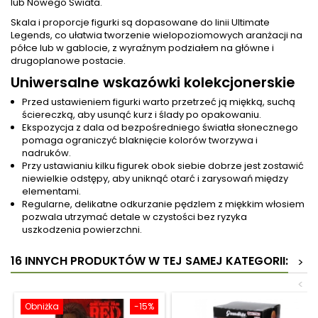
lub Nowego Świata.
Skala i proporcje figurki są dopasowane do linii Ultimate
Legends, co ułatwia tworzenie wielopoziomowych aranżacji na
półce lub w gablocie, z wyraźnym podziałem na główne i
drugoplanowe postacie.
Uniwersalne wskazówki kolekcjonerskie
Przed ustawieniem figurki warto przetrzeć ją miękką, suchą
ściereczką, aby usunąć kurz i ślady po opakowaniu.
Ekspozycja z dala od bezpośredniego światła słonecznego
pomaga ograniczyć blaknięcie kolorów tworzywa i
nadruków.
Przy ustawianiu kilku figurek obok siebie dobrze jest zostawić
niewielkie odstępy, aby uniknąć otarć i zarysowań między
elementami.
Regularne, delikatne odkurzanie pędzlem z miękkim włosiem
pozwala utrzymać detale w czystości bez ryzyka
uszkodzenia powierzchni.
16 INNYCH PRODUKTÓW W TEJ SAMEJ KATEGORII:
>
<
Obniżka
-15%