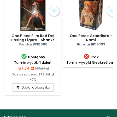
One Piece Film Red Dxf
One Piece Grandista -
Posing Figure - Shanks
Nami
Bandai BP18868
Bandai BP19393


Dostępny
Brak
Termin wysyłki
1 dzień
Termin wysyłki
Nieokreślony
Cena
Cena
167,74 zł
197,34 zł
Najniższa cena:
179,94 zł
podstawowa
-7%
Dodaj do koszyka

