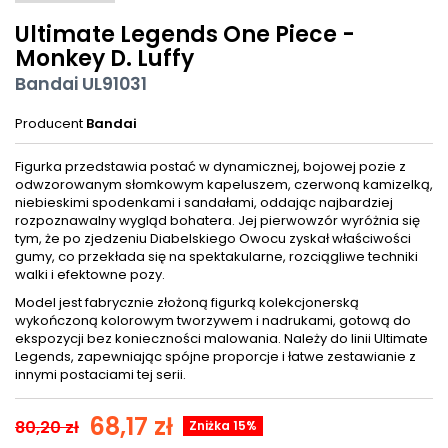
Ultimate Legends One Piece -
Monkey D. Luffy
Bandai UL91031
Producent
Bandai
Figurka przedstawia postać w dynamicznej, bojowej pozie z
odwzorowanym słomkowym kapeluszem, czerwoną kamizelką,
niebieskimi spodenkami i sandałami, oddając najbardziej
rozpoznawalny wygląd bohatera. Jej pierwowzór wyróżnia się
tym, że po zjedzeniu Diabelskiego Owocu zyskał właściwości
gumy, co przekłada się na spektakularne, rozciągliwe techniki
walki i efektowne pozy.
Model jest fabrycznie złożoną figurką kolekcjonerską
wykończoną kolorowym tworzywem i nadrukami, gotową do
ekspozycji bez konieczności malowania. Należy do linii Ultimate
Legends, zapewniając spójne proporcje i łatwe zestawianie z
innymi postaciami tej serii.
68,17 zł
80,20 zł
Zniżka 15%