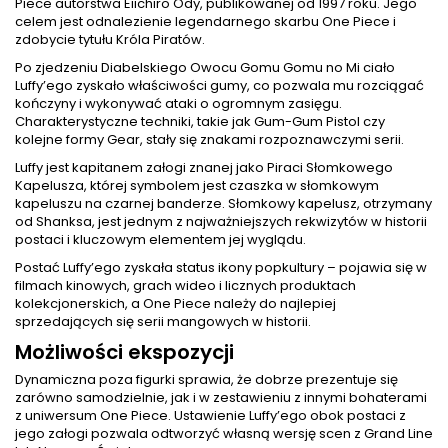
Piece autorstwa Eiichiro Ody, publikowanej od 1997 roku. Jego
celem jest odnalezienie legendarnego skarbu One Piece i
zdobycie tytułu Króla Piratów.
Po zjedzeniu Diabelskiego Owocu Gomu Gomu no Mi ciało
Luffy’ego zyskało właściwości gumy, co pozwala mu rozciągać
kończyny i wykonywać ataki o ogromnym zasięgu.
Charakterystyczne techniki, takie jak Gum-Gum Pistol czy
kolejne formy Gear, stały się znakami rozpoznawczymi serii.
Luffy jest kapitanem załogi znanej jako Piraci Słomkowego
Kapelusza, której symbolem jest czaszka w słomkowym
kapeluszu na czarnej banderze. Słomkowy kapelusz, otrzymany
od Shanksa, jest jednym z najważniejszych rekwizytów w historii
postaci i kluczowym elementem jej wyglądu.
Postać Luffy’ego zyskała status ikony popkultury – pojawia się w
filmach kinowych, grach wideo i licznych produktach
kolekcjonerskich, a One Piece należy do najlepiej
sprzedających się serii mangowych w historii.
Możliwości ekspozycji
Dynamiczna poza figurki sprawia, że dobrze prezentuje się
zarówno samodzielnie, jak i w zestawieniu z innymi bohaterami
z uniwersum One Piece. Ustawienie Luffy’ego obok postaci z
jego załogi pozwala odtworzyć własną wersję scen z Grand Line