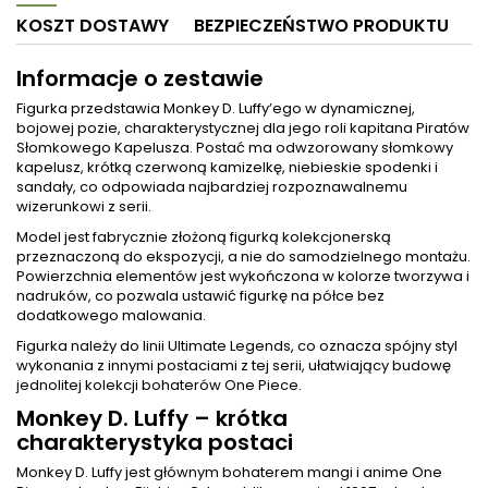
KOSZT DOSTAWY
BEZPIECZEŃSTWO PRODUKTU
Informacje o zestawie
Figurka przedstawia Monkey D. Luffy’ego w dynamicznej,
bojowej pozie, charakterystycznej dla jego roli kapitana Piratów
Słomkowego Kapelusza. Postać ma odwzorowany słomkowy
kapelusz, krótką czerwoną kamizelkę, niebieskie spodenki i
sandały, co odpowiada najbardziej rozpoznawalnemu
wizerunkowi z serii.
Model jest fabrycznie złożoną figurką kolekcjonerską
przeznaczoną do ekspozycji, a nie do samodzielnego montażu.
Powierzchnia elementów jest wykończona w kolorze tworzywa i
nadruków, co pozwala ustawić figurkę na półce bez
dodatkowego malowania.
Figurka należy do linii Ultimate Legends, co oznacza spójny styl
wykonania z innymi postaciami z tej serii, ułatwiający budowę
jednolitej kolekcji bohaterów One Piece.
Monkey D. Luffy – krótka
charakterystyka postaci
Monkey D. Luffy jest głównym bohaterem mangi i anime One