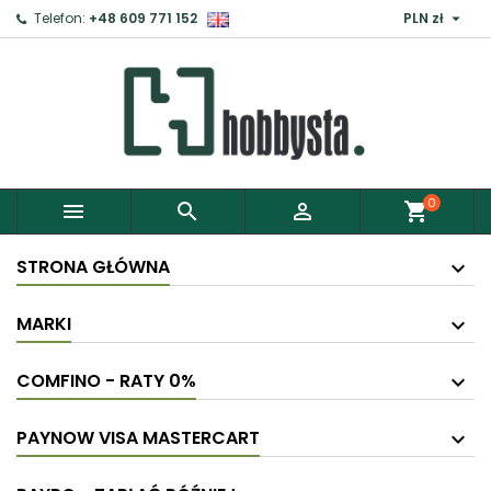

Telefon:
+48 609 771 152
PLN zł
0



shopping_cart
STRONA GŁÓWNA
MARKI
COMFINO - RATY 0%
PAYNOW VISA MASTERCART