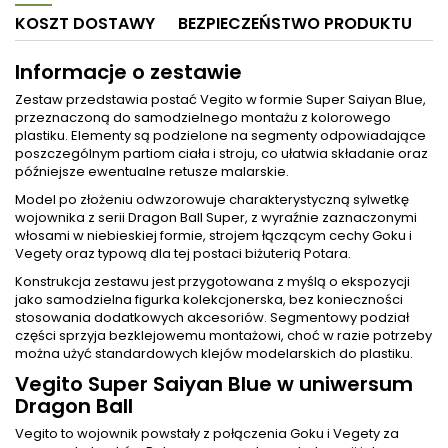
KOSZT DOSTAWY
BEZPIECZEŃSTWO PRODUKTU
Informacje o zestawie
Zestaw przedstawia postać Vegito w formie Super Saiyan Blue,
przeznaczoną do samodzielnego montażu z kolorowego
plastiku. Elementy są podzielone na segmenty odpowiadające
poszczególnym partiom ciała i stroju, co ułatwia składanie oraz
późniejsze ewentualne retusze malarskie.
Model po złożeniu odwzorowuje charakterystyczną sylwetkę
wojownika z serii Dragon Ball Super, z wyraźnie zaznaczonymi
włosami w niebieskiej formie, strojem łączącym cechy Goku i
Vegety oraz typową dla tej postaci biżuterią Potara.
Konstrukcja zestawu jest przygotowana z myślą o ekspozycji
jako samodzielna figurka kolekcjonerska, bez konieczności
stosowania dodatkowych akcesoriów. Segmentowy podział
części sprzyja bezklejowemu montażowi, choć w razie potrzeby
można użyć standardowych klejów modelarskich do plastiku.
Vegito Super Saiyan Blue w uniwersum
Dragon Ball
Vegito to wojownik powstały z połączenia Goku i Vegety za