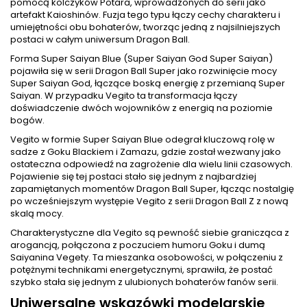
pomocą kolczyków Potara, wprowadzonych do serii jako
artefakt Kaioshinów. Fuzja tego typu łączy cechy charakteru i
umiejętności obu bohaterów, tworząc jedną z najsilniejszych
postaci w całym uniwersum Dragon Ball.
Forma Super Saiyan Blue (Super Saiyan God Super Saiyan)
pojawiła się w serii Dragon Ball Super jako rozwinięcie mocy
Super Saiyan God, łączące boską energię z przemianą Super
Saiyan. W przypadku Vegito ta transformacja łączy
doświadczenie dwóch wojowników z energią na poziomie
bogów.
Vegito w formie Super Saiyan Blue odegrał kluczową rolę w
sadze z Goku Blackiem i Zamazu, gdzie został wezwany jako
ostateczna odpowiedź na zagrożenie dla wielu linii czasowych.
Pojawienie się tej postaci stało się jednym z najbardziej
zapamiętanych momentów Dragon Ball Super, łącząc nostalgię
po wcześniejszym występie Vegito z serii Dragon Ball Z z nową
skalą mocy.
Charakterystyczne dla Vegito są pewność siebie granicząca z
arogancją, połączona z poczuciem humoru Goku i dumą
Saiyanina Vegety. Ta mieszanka osobowości, w połączeniu z
potężnymi technikami energetycznymi, sprawiła, że postać
szybko stała się jednym z ulubionych bohaterów fanów serii.
Uniwersalne wskazówki modelarskie