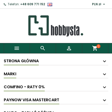

Telefon:
+48 609 771 152
PLN zł
0



shopping_cart
STRONA GŁÓWNA
MARKI
COMFINO - RATY 0%
PAYNOW VISA MASTERCART