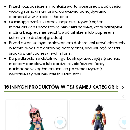
Przed rozpoczęciem montażu warto posegregować części
według ramek i numerów, co ułatwia odnajdywanie
elementów w trakcie składania.
Odcinając części z ramek, najlepiej używać cążek
modelarskich i pozostawić niewielki nadlew, który następnie
można bezpiecznie zeszlifować pilnikiem lub papierem
ściernym o drobnej gradacji.
Przed ewentualnym malowaniem dobrze jest umyć elementy
w letniej wodzie z odrobiną detergentu, aby usunąć resztki
środków antyadhezyjnych z form.
Do podkreślenia detali na figurkach sprawdzają się cienkie
markery panelowe lub bardzo rozcieńczone farby
nakładane w zagłębieniach, co pozwala uzyskać
wyraźniejszy rysunek mięśni i fałd stroju.
16 INNYCH PRODUKTÓW W TEJ SAMEJ KATEGORII:
>
<