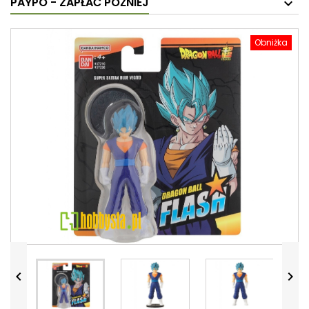
PAYPO - ZAPŁAĆ PÓŹNIEJ
Obniżka

