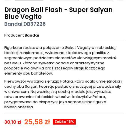
Dragon Ball Flash - Super Saiyan
Blue Vegito
Bandai DB37226
Producent
Bandai
Figurka przedstawia połączenie Goku i Vegety w niebieskiej,
boskiej transformacji, wykonana z kolorowego plastiku z
segmentowym podziałem elementów ułatwiającym montaż
bez kleju. Złożona sylwetka oddaje charakterystyczne
proporcje wojownika oraz szczegóły stroju łączącego
elementy obu bohaterów.
Pierwowzór wyróżnia się fuzją Potara, która scala umiejętności i
cechy obu Saiyan, tworząc postać o znaczącej przewadze siły
w uniwersum. Najważniejszą cechą modelu jest wyraziste
odwzorowanie niebieskich włosów i kolczyków Potara,
przygotowane do ekspozycji jako samodzielna figurka
kolekcjonerska.
25,58 zł
30,10 zł
Zniżka 15%