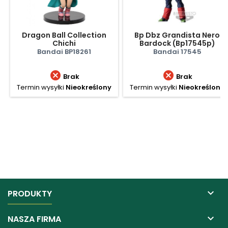
Dragon Ball Collection
Bp Dbz Grandista Nero
Chichi
Bardock (Bp17545p)
Bandai BP18261
Bandai 17545


Brak
Brak
Termin wysyłki
Nieokreślony
Termin wysyłki
Nieokreślony

PRODUKTY

NASZA FIRMA