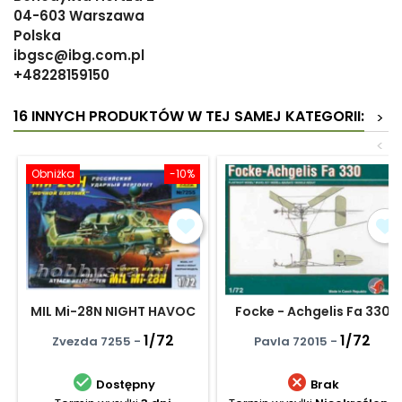
04-603 Warszawa
Polska
ibgsc@ibg.com.pl
+48228159150
16 INNYCH PRODUKTÓW W TEJ SAMEJ KATEGORII:
>
<
Obniżka
-10%
MIL Mi-28N NIGHT HAVOC
Focke - Achgelis Fa 330
1/72
1/72
Zvezda 7255 -
Pavla 72015 -


Dostępny
Brak