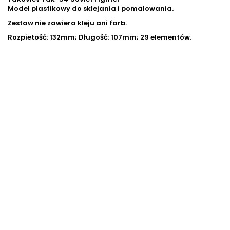
Model plastikowy do sklejania i pomalowania.
Zestaw nie zawiera kleju ani farb.
Rozpietość: 132mm; Długość: 107mm; 29 elementów.
Skala
1/72
Dostępność
Brak
Termin wysyłki
Nieokreślony
Asortyment / materiał
n/a