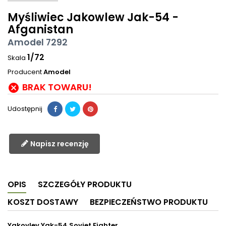
Myśliwiec Jakowlew Jak-54 -
Afganistan
Amodel 7292
1/72
Skala
Producent
Amodel
BRAK TOWARU!

Udostępnij
Napisz recenzję
OPIS
SZCZEGÓŁY PRODUKTU
KOSZT DOSTAWY
BEZPIECZEŃSTWO PRODUKTU
Yakovlev Yak-54 Soviet Fighter