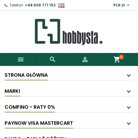

Telefon:
+48 609 771 152
PLN zł
0



shopping_cart
STRONA GŁÓWNA
MARKI
COMFINO - RATY 0%
PAYNOW VISA MASTERCART