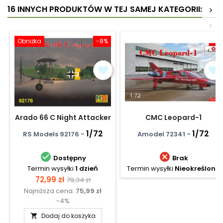
16 INNYCH PRODUKTÓW W TEJ SAMEJ KATEGORII:
>
<
Obniżka
-8%
Arado 66 C Night Attacker
CMC Leopard-1
1/72
1/72
RS Models 92176 -
Amodel 72341 -


Dostępny
Brak
Termin wysyłki
1 dzień
Termin wysyłki
Nieokreślony
Cena
Cena
72,99 zł
79,34 zł
Najniższa cena:
75,99 zł
podstawowa
-4%
Dodaj do koszyka
