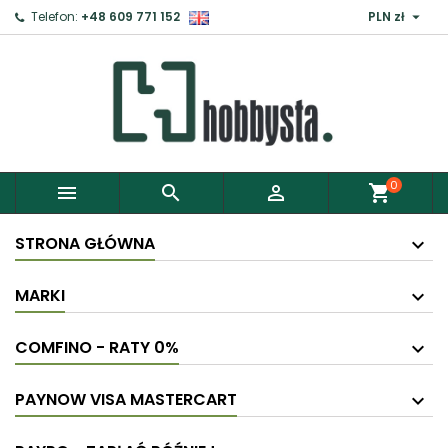

Telefon:
+48 609 771 152
PLN zł
0



shopping_cart
STRONA GŁÓWNA
MARKI
COMFINO - RATY 0%
PAYNOW VISA MASTERCART