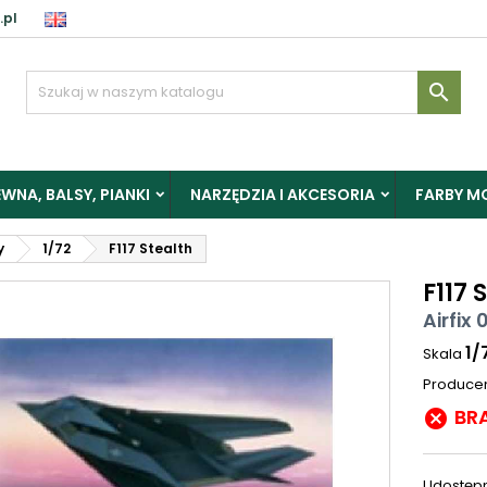
.pl

WNA, BALSY, PIANKI
NARZĘDZIA I AKCESORIA
FARBY M
y
1/72
F117 Stealth
F117 
Airfix
1/
Skala
Produce
BR

Udostępn