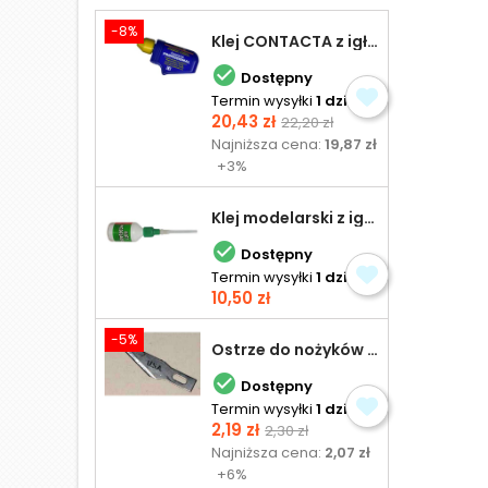
-8%
Klej CONTACTA z igłą do plastiku 25,0 g

Dostępny
Termin wysyłki
1 dzień
Cena
Cena
20,43 zł
22,20 zł
podstawowa
Najniższa cena:
19,87 zł
+3%
Klej modelarski z igłą 30 ml

Dostępny
Termin wysyłki
1 dzień
Cena
10,50 zł
-5%
Ostrze do nożyków Excel

Dostępny
Termin wysyłki
1 dzień
Cena
Cena
2,19 zł
2,30 zł
podstawowa
Najniższa cena:
2,07 zł
+6%