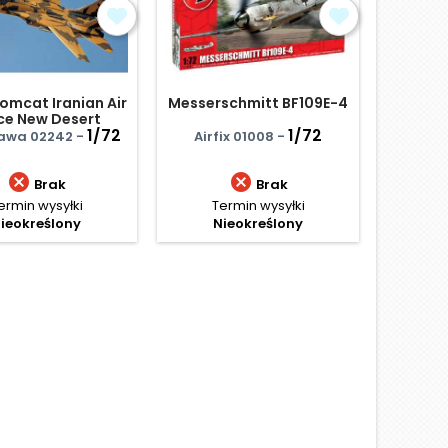
omcat Iranian Air
Messerschmitt BF109E-4
Mess
ce New Desert
Scheme
1/72
1/72
Kovoz
awa 02242 -
Airfix 01008 -
KP


Brak
Brak
ermin wysyłki
Termin wysyłki
Te
ieokreślony
Nieokreślony
N