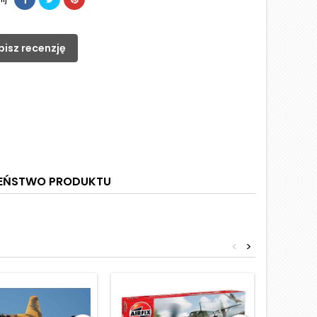
pisz recenzję
ZEŃSTWO PRODUKTU
<
>