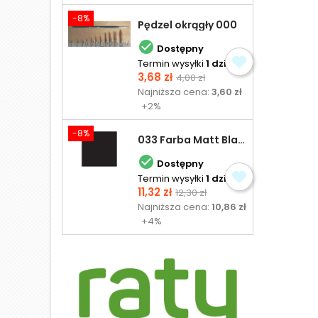
-8%
Pędzel okrągły 000

Dostępny
Termin wysyłki
1 dzień
Cena
Cena
3,68 zł
4,00 zł
podstawowa
Najniższa cena:
3,60 zł
+2%
-8%
033 Farba Matt Black - olejna

Dostępny
Termin wysyłki
1 dzień
Cena
Cena
11,32 zł
12,30 zł
podstawowa
Najniższa cena:
10,86 zł
+4%