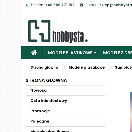
Telefon:
+48 609 771 152
E-mail:
sklep@hobbysta
MODELE PLASTIKOWE
MODELE Z DRE
Strona główna
Modele plastikowe
Samolot
STRONA GŁÓWNA
Nowości
Ostatnie dostawy
Promocje
Polecane
Modele plastikowe