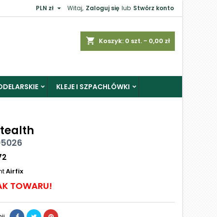

PLN zł
Witaj,
Zaloguj się
lub
Stwórz konto
shopping_cart
Koszyk:
0
szt. - 0,00 zł
ODELARSKIE
KLEJE I SZPACHLÓWKI
Stealth
 05026
72
nt
Airfix
AK TOWARU!
ij