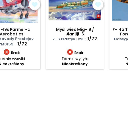
-19s Farmer-c
Myśliwiec Mig-19 /
F-14a T
Aerobatics
Jianjiji-6
For
1/72
zavody Prostejov
ZTS Plastyk 023 -
Haseg
1/72
PM0159 -


Brak
Brak
Termin wysyłki
Termin wysyłki
T
Nieokreślony
Nieokreślony
N