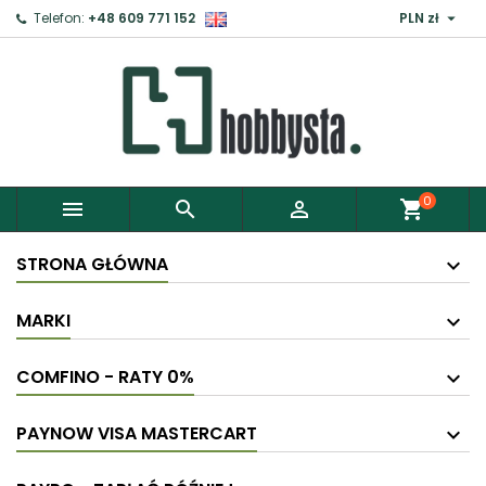

Telefon:
+48 609 771 152
PLN zł
0



shopping_cart
STRONA GŁÓWNA
MARKI
COMFINO - RATY 0%
PAYNOW VISA MASTERCART