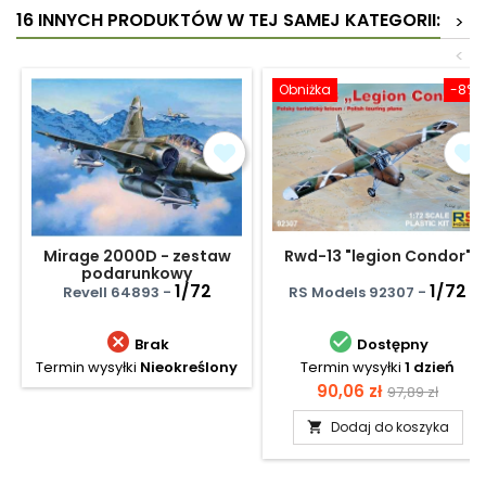
16 INNYCH PRODUKTÓW W TEJ SAMEJ KATEGORII:
>
<
Obniżka
-8%
Mirage 2000D - zestaw
Rwd-13 "legion Condor"
podarunkowy
1/72
1/72
Revell 64893 -
RS Models 92307 -


Brak
Dostępny
Termin wysyłki
Nieokreślony
Termin wysyłki
1 dzień
Cena
Cena
90,06 zł
97,89 zł
podstawow
Dodaj do koszyka
