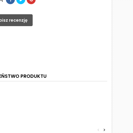
pisz recenzję
ZEŃSTWO PRODUKTU
<
>