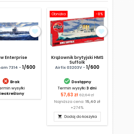
Obniżka
-8%
w Enterprise
Krążownik brytyjski HMS
HM
Suffolk
1/600
1/600
am 7314 -
Airfix 03203V -
MisterC


Brak
Dostępny
ermin wysyłki
Termin wysyłki
3 dni
Te
ieokreślony
N
Cena
Cena
57,63 zł
62,64 zł
Najniższa cena:
15,40 zł
podstawowa
+274%
Dodaj do koszyka
