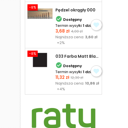
-8%
Pędzel okrągły 000

Dostępny
Termin wysyłki
1 dzień
Cena
Cena
3,68 zł
4,00 zł
podstawowa
Najniższa cena:
3,60 zł
+2%
-8%
033 Farba Matt Black - olejna

Dostępny
Termin wysyłki
1 dzień
Cena
Cena
11,32 zł
12,30 zł
podstawowa
Najniższa cena:
10,86 zł
+4%