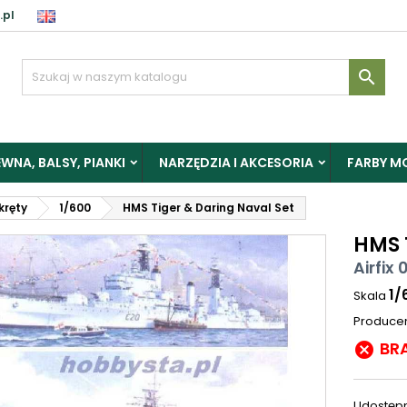
.pl

WNA, BALSY, PIANKI
NARZĘDZIA I AKCESORIA
FARBY M
okręty
1/600
HMS Tiger & Daring Naval Set
HMS 
Airfix 
1/
Skala
Produce
BR

Udostępn