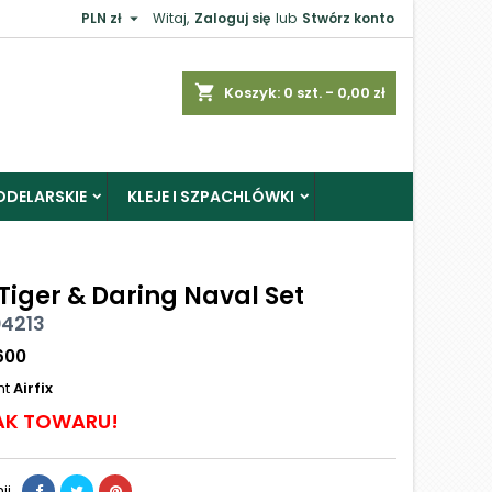

PLN zł
Witaj,
Zaloguj się
lub
Stwórz konto
shopping_cart
Koszyk:
0
szt. - 0,00 zł
ODELARSKIE
KLEJE I SZPACHLÓWKI
Tiger & Daring Naval Set
04213
600
nt
Airfix
AK TOWARU!
ij