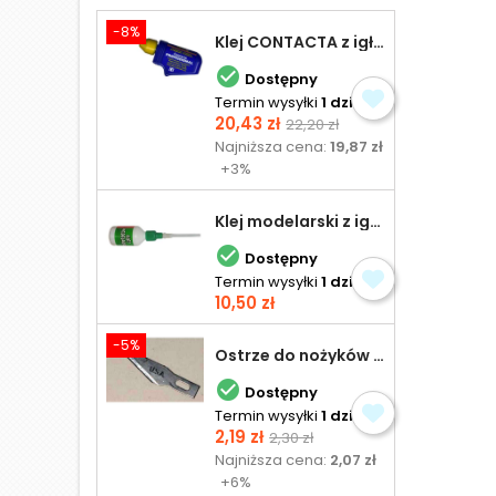
-8%
Klej CONTACTA z igłą do plastiku 25,0 g

Dostępny
Termin wysyłki
1 dzień
Cena
Cena
20,43 zł
22,20 zł
podstawowa
Najniższa cena:
19,87 zł
+3%
Klej modelarski z igłą 30 ml

Dostępny
Termin wysyłki
1 dzień
Cena
10,50 zł
-5%
Ostrze do nożyków Excel

Dostępny
Termin wysyłki
1 dzień
Cena
Cena
2,19 zł
2,30 zł
podstawowa
Najniższa cena:
2,07 zł
+6%