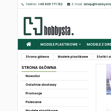
Telefon:
+48 609 771 152
E-mail:
sklep@hobbysta
MODELE PLASTIKOWE
MODELE Z DRE
Strona główna
Modele plastikowe
Statki i 
STRONA GŁÓWNA
Nowości
Ostatnie dostawy
Promocje
Polecane
Modele plastikowe