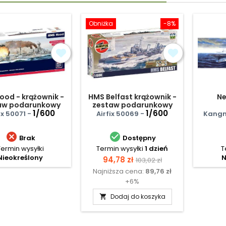
Obniżka
-8%
ood - krążownik -
HMS Belfast krążownik -
Ne
aw podarunkowy
zestaw podarunkowy
1/600
1/600
ix 50071 -
Airfix 50069 -
Kangn


Brak
Dostępny
Termin wysyłki
Termin wysyłki
1 dzień
T
Nieokreślony
N
Cena
Cena
94,78 zł
103,02 zł
Najniższa cena:
89,76 zł
podstawowa
+6%
Dodaj do koszyka
