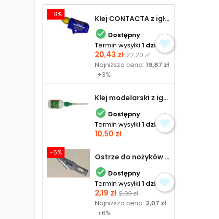
-8%
Klej CONTACTA z igłą do plastiku 25,0 g

Dostępny
Termin wysyłki
1 dzień
Cena
Cena
20,43 zł
22,20 zł
podstawowa
Najniższa cena:
19,87 zł
+3%
Klej modelarski z igłą 30 ml

Dostępny
Termin wysyłki
1 dzień
Cena
10,50 zł
-5%
Ostrze do nożyków Excel

Dostępny
Termin wysyłki
1 dzień
Cena
Cena
2,19 zł
2,30 zł
podstawowa
Najniższa cena:
2,07 zł
+6%