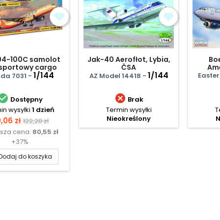
04-100C samolot
Jak-40 Aerofłot, Lybia,
Bo
sportowy cargo
ČSA
Ame
1/144
1/144
mediu
Easter
zda 7031 -
AZ Model 14418 -


Dostępny
Brak
in wysyłki
1 dzień
Termin wysyłki
T
Nieokreślony
N
ena
Cena
0,06 zł
122,28 zł
ższa cena:
80,55 zł
podstawowa
+37%
Dodaj do koszyka