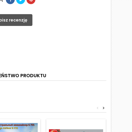
pisz recenzję
ZEŃSTWO PRODUKTU
<
>