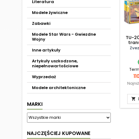
Literatura
Modele żywiczne
Zabawki
Modele Star Wars - Gwiezdne
TU-2
Wojny
tran
Zve
Inne artykuły
Artykuły uszkodzone,
niepełnowartościowe
Term
C
11
Wyprzedaż
Najni
Modele architektoniczne

MARKI
NAJCZĘŚCIEJ KUPOWANE