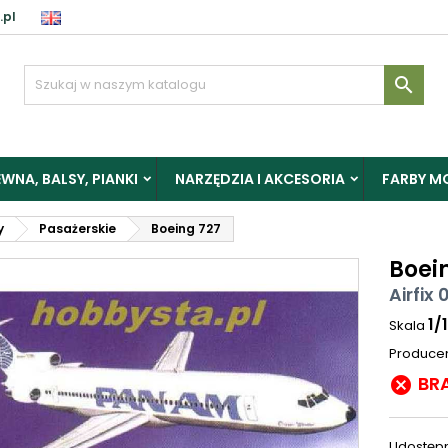
.pl

WNA, BALSY, PIANKI
NARZĘDZIA I AKCESORIA
FARBY M
y
Pasażerskie
Boeing 727
Boei
Airfix 
1/
Skala
Produce
BR

Udostępn