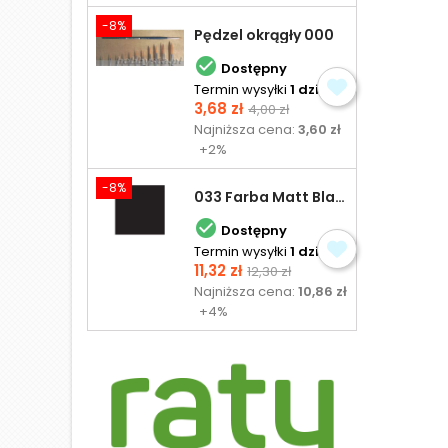
-8%
Pędzel okrągły 000

Dostępny
Termin wysyłki
1 dzień
Cena
Cena
3,68 zł
4,00 zł
podstawowa
Najniższa cena:
3,60 zł
+2%
-8%
033 Farba Matt Black - olejna

Dostępny
Termin wysyłki
1 dzień
Cena
Cena
11,32 zł
12,30 zł
podstawowa
Najniższa cena:
10,86 zł
+4%