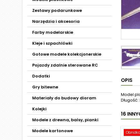
Zestawy podarunkowe
Narzędzia i akcesoria
Farby modelarskie
Kleje i szpachlówki
Gotowe modele kolekcjonerskie
Pojazdy zdalnie sterowane RC
Dodatki
OPIS
Gry bitewne
Model pl
Materiały do budowy dioram
Długość: 
Kolejki
16 INN
Modele z drewna, balsy, pianki
Modele kartonowe
Obniżk