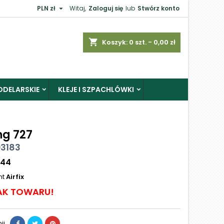

PLN zł
Witaj,
Zaloguj się
lub
Stwórz konto
shopping_cart
Koszyk:
0
szt. - 0,00 zł
ODELARSKIE
KLEJE I SZPACHLÓWKI
ng 727
03183
144
nt
Airfix
AK TOWARU!
ij