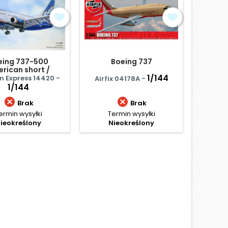
eing 737-500
Boeing 737
America
rican short /
757-2
m-haul airliner,
1/144
n Express 14420 -
Eastern 
Airfix 04178A -
Aeroflot N
1/144


Brak
Brak
ermin wysyłki
Termin wysyłki
Te
ieokreślony
Nieokreślony
N