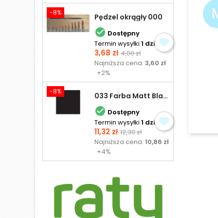
-8%
Pędzel okrągły 000

Dostępny
Termin wysyłki
1 dzień
Cena
Cena
3,68 zł
4,00 zł
podstawowa
Najniższa cena:
3,60 zł
+2%
-8%
033 Farba Matt Black - olejna

Dostępny
Termin wysyłki
1 dzień
Cena
Cena
11,32 zł
12,30 zł
podstawowa
Najniższa cena:
10,86 zł
+4%