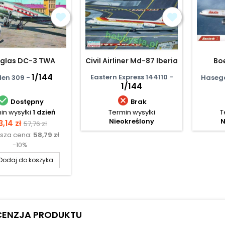
glas DC-3 TWA
Civil Airliner Md-87 Iberia
Bo
1/144
Eastern Express 144110 -
en 309 -
Haseg
1/144


Dostępny
Brak
in wysyłki
1 dzień
Termin wysyłki
T
Nieokreślony
N
ena
Cena
3,14 zł
57,76 zł
ższa cena:
58,79 zł
podstawowa
-10%
Dodaj do koszyka
CENZJA PRODUKTU