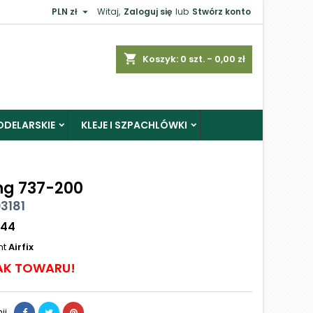

PLN zł
Witaj,
Zaloguj się
lub
Stwórz konto
shopping_cart
Koszyk:
0
szt. - 0,00 zł
ODELARSKIE
KLEJE I SZPACHLÓWKI
ng 737-200
03181
144
nt
Airfix
AK TOWARU!
ij