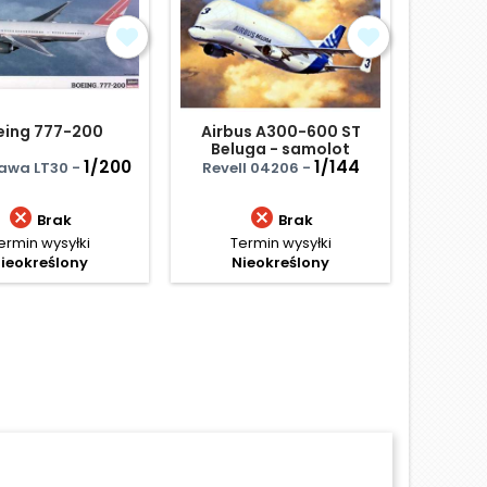
eing 777-200
Airbus A300-600 ST
Boeing 
Beluga - samolot
p
1/200
pasażerski
1/144
awa LT30 -
Revell 04206 -
Zvezd


Brak
Brak
ermin wysyłki
Termin wysyłki
Termi
ieokreślony
Nieokreślony
Ce
110
Najniż
D
