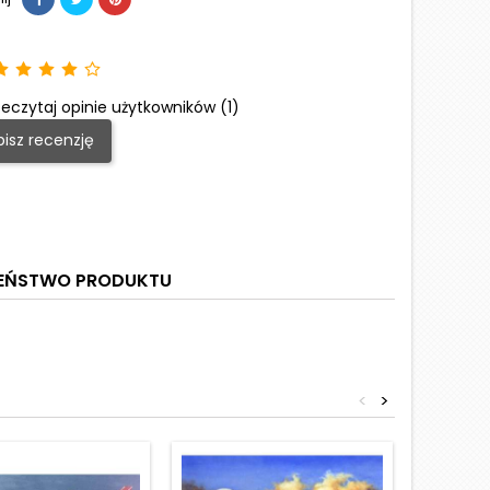
eczytaj opinie użytkowników (1)
isz recenzję
ZEŃSTWO PRODUKTU
<
>
Obniżka