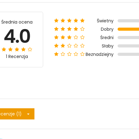
Świetny
Średnia ocena
4.0
Dobry
Średni
Słaby
Beznadziejny
1 Recenzja
cenzje (1)