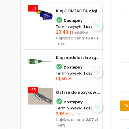
-8%
Klej CONTACTA z igłą do plastiku 25,0 g

Dostępny
Termin wysyłki
1 dzień
Cena
Cena
20,43 zł
22,20 zł
podstawowa
Najniższa cena:
19,87 zł
+3%
Klej modelarski z igłą 30 ml

Dostępny
Termin wysyłki
1 dzień
Cena
10,50 zł
-5%
Ostrze do nożyków Excel

Dostępny
Re
Termin wysyłki
1 dzień
Cena
Cena
2,19 zł
2,30 zł
podstawowa
Najniższa cena:
2,07 zł
+6%