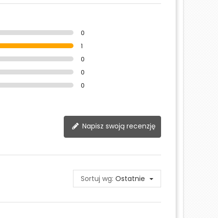
0
1
0
0
0
Napisz swoją recenzję
Sortuj wg:
Ostatnie