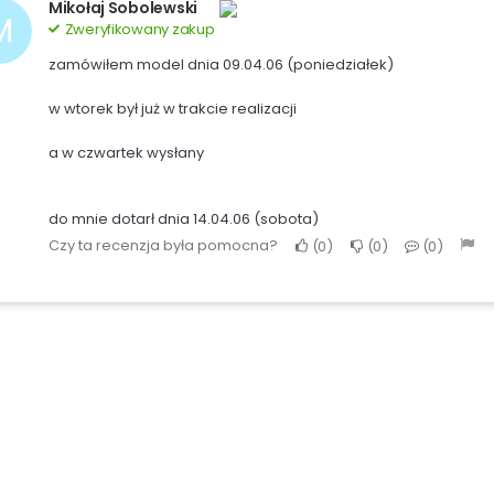
Mikołaj Sobolewski
M
Zweryfikowany zakup
zamówiłem model dnia 09.04.06 (poniedziałek)
w wtorek był już w trakcie realizacji
a w czwartek wysłany
do mnie dotarł dnia 14.04.06 (sobota)
Czy ta recenzja była pomocna?
0
0
0