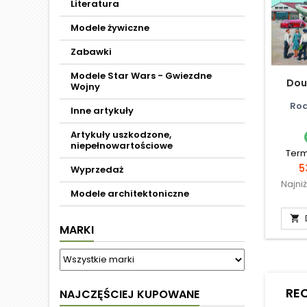
Literatura
Modele żywiczne
Zabawki
Modele Star Wars - Gwiezdne
Dou
Wojny
Rod
Inne artykuły
Artykuły uszkodzone,
niepełnowartościowe
Term
C
5
Wyprzedaż
Najni
Modele architektoniczne

MARKI
RE
NAJCZĘŚCIEJ KUPOWANE