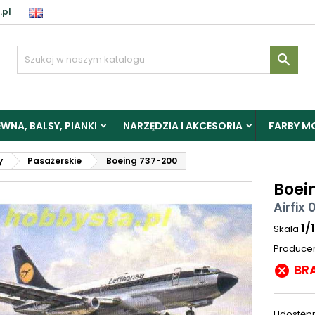
.pl

WNA, BALSY, PIANKI
NARZĘDZIA I AKCESORIA
FARBY M
y
Pasażerskie
Boeing 737-200
Boei
Airfix 
1/
Skala
Produce
BR

Udostępn