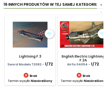
16 INNYCH PRODUKTÓW W TEJ SAMEJ KATEGORII:
>
<
Lightning F.3
English Electric Lightning
F.2A
1/72
1/72
Sword Models 72082 -
Airfix 04054 -


Brak
Brak
Termin wysyłki
Nieokreślony
Termin wysyłki
Nieokreślony