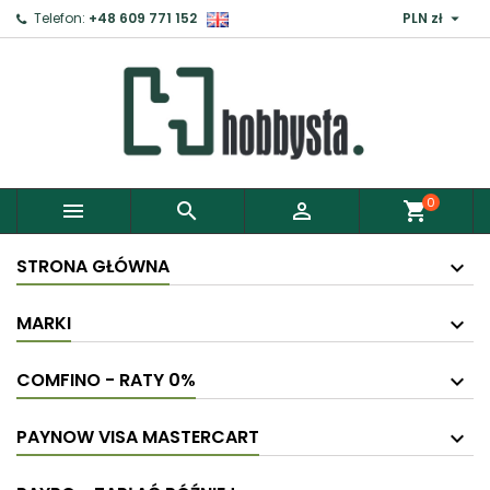

Telefon:
+48 609 771 152
PLN zł
0



shopping_cart
STRONA GŁÓWNA
MARKI
COMFINO - RATY 0%
PAYNOW VISA MASTERCART