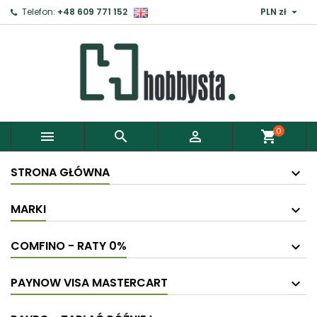

Telefon:
+48 609 771 152
PLN zł
0



shopping_cart
STRONA GŁÓWNA
MARKI
COMFINO - RATY 0%
PAYNOW VISA MASTERCART