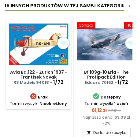
16 INNYCH PRODUKTÓW W TEJ SAMEJ KATEGORII:
>
<
Obniżka
-10%
Avia Ba.122 - Zurich 1937 -
Bf 109g-10 Erla - The
Frantisek Novak
Profipack Edition
1/72
1/72
RS Models 94018 -
Eduard 70162 -


Brak
Dostępny
Termin wysyłki
Nieokreślony
Termin wysyłki
1 dzień
Cena
Cena
61,12 zł
67,91 zł
Najniższa cena:
63,09 zł
podstawow
-3%
Dodaj do koszyka
