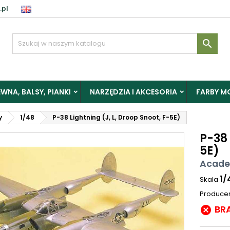
.pl

WNA, BALSY, PIANKI
NARZĘDZIA I AKCESORIA
FARBY M
y
1/48
P-38 Lightning (J, L, Droop Snoot, F-5E)
P-38 
5E)
Acade
1/
Skala
Produce
BR
