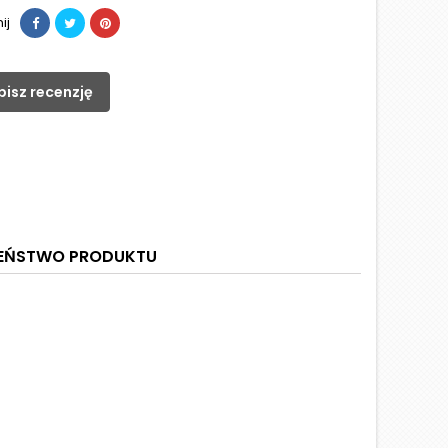
ij
pisz recenzję
ZEŃSTWO PRODUKTU