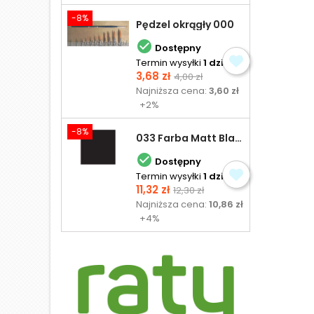
-8%
Pędzel okrągły 000

Dostępny
Termin wysyłki
1 dzień
Cena
Cena
3,68 zł
4,00 zł
podstawowa
Najniższa cena:
3,60 zł
+2%
-8%
033 Farba Matt Black - olejna

Dostępny
Termin wysyłki
1 dzień
Cena
Cena
11,32 zł
12,30 zł
podstawowa
Najniższa cena:
10,86 zł
+4%