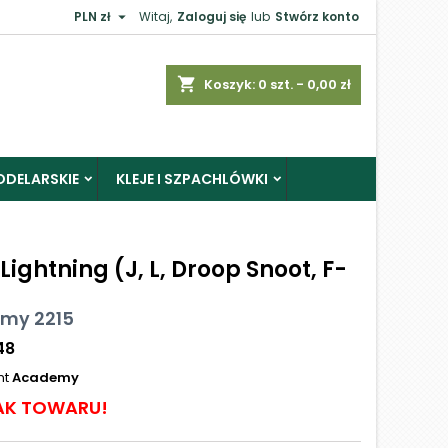

PLN zł
Witaj,
Zaloguj się
lub
Stwórz konto
shopping_cart
Koszyk:
0
szt. - 0,00 zł
ODELARSKIE
KLEJE I SZPACHLÓWKI
Lightning (J, L, Droop Snoot, F-
my 2215
48
nt
Academy
AK TOWARU!