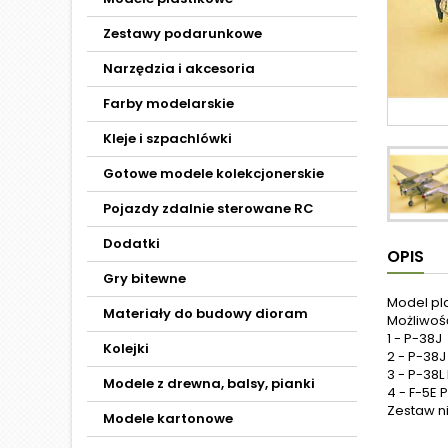
Zestawy podarunkowe
Narzędzia i akcesoria
Farby modelarskie
Kleje i szpachlówki
Gotowe modele kolekcjonerskie
Pojazdy zdalnie sterowane RC
Dodatki
OPIS
Gry bitewne
Model pl
Materiały do budowy dioram
Możliwość
1 - P-38J
Kolejki
2 - P-3
3 - P-38L
Modele z drewna, balsy, pianki
4 - F-5E
Zestaw ni
Modele kartonowe