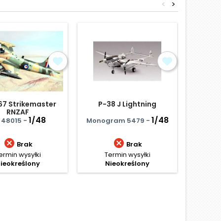
<
>
Obniżka
67 Strikemaster
P-38 J Lightning
Albat
RNZAF
1/48
1/48
y 48015 -
Monogram 5479 -
Edua


Brak
Brak
ermin wysyłki
Termin wysyłki
Termi
ieokreślony
Nieokreślony
Ce
68,
Najniż
D
