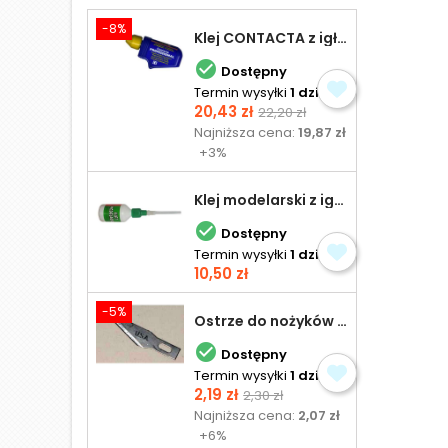
-8%
Klej CONTACTA z igłą do plastiku 25,0 g

Dostępny
Termin wysyłki
1 dzień
Cena
Cena
20,43 zł
22,20 zł
podstawowa
Najniższa cena:
19,87 zł
+3%
Klej modelarski z igłą 30 ml

Dostępny
Termin wysyłki
1 dzień
Cena
10,50 zł
-5%
Ostrze do nożyków Excel

Dostępny
Termin wysyłki
1 dzień
Cena
Cena
2,19 zł
2,30 zł
podstawowa
Najniższa cena:
2,07 zł
+6%