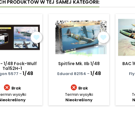
YCH PRODUKTÓW W TEJ SAMEJ KATEGORII:
- 1/48 Fock-Wulf
Spitfire Mk. IIb 1/48
BAC 1
Ta152H-1
1/48
1/48
gon 5577 -
Eduard 82154 -
Fl


Brak
Brak
Termin wysyłki
Termin wysyłki
T
Nieokreślony
Nieokreślony
N