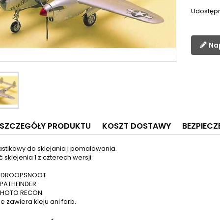
Udostępn
Na
SZCZEGÓŁY PRODUKTU
KOSZT DOSTAWY
BEZPIEC
astikowy do sklejania i pomalowania.
 sklejenia 1 z czterech wersji:
8J DROOPSNOOT
 PATHFINDER
 PHOTO RECON
e zawiera kleju ani farb.