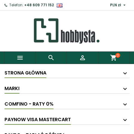

Telefon:
+48 609 771 152
PLN zł
0



shopping_cart
STRONA GŁÓWNA
MARKI
COMFINO - RATY 0%
PAYNOW VISA MASTERCART