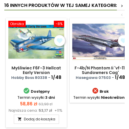
16 INNYCH PRODUKTÓW W TEJ SAMEJ KATEGORII:
>
<
Obniżka
-8%
Myśliwiec F6F-3 Hellcat
F-4b/N Phantom Ii 'vf-111
Early Version
Sundowners Cag'
1/48
1/48
Hobby Boss 80338 -
Hasegawa 07503 -


Dostępny
Brak
Termin wysyłki
3 dni
Termin wysyłki
Nieokreślony
Cena
Cena
58,86 zł
63,98 zł
Najniższa cena:
53,17 zł
+11%
podstawowa
Dodaj do koszyka
