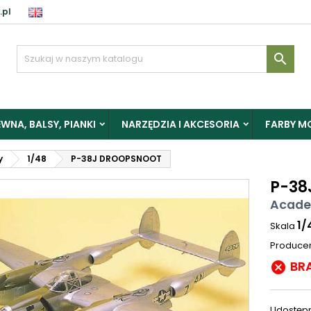
.pl

WNA, BALSY, PIANKI
NARZĘDZIA I AKCESORIA
FARBY M
y
1/48
P-38J DROOPSNOOT
P-38
Acade
1/
Skala
Produce
BR

Udostępn