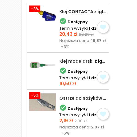
-8%
Klej CONTACTA z igłą do plastiku 25,0 g

Dostępny
Termin wysyłki
1 dzień
Cena
Cena
20,43 zł
22,20 zł
podstawowa
Najniższa cena:
19,87 zł
+3%
Klej modelarski z igłą 30 ml

Dostępny
Termin wysyłki
1 dzień
Cena
10,50 zł
-5%
Ostrze do nożyków Excel

Dostępny
Termin wysyłki
1 dzień
Cena
Cena
2,19 zł
2,30 zł
podstawowa
Najniższa cena:
2,07 zł
+6%