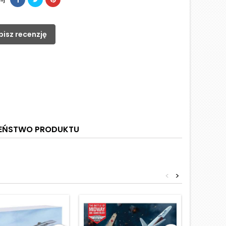
pisz recenzję
ZEŃSTWO PRODUKTU
<
>
Obniżka