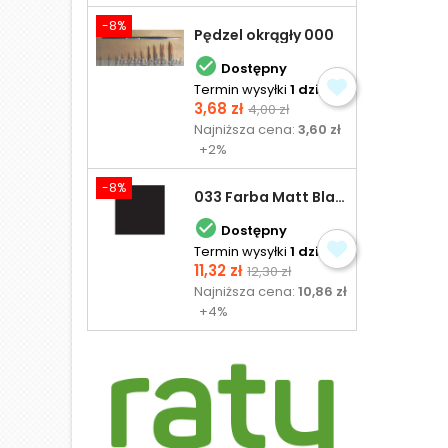
-8%
Pędzel okrągły 000

Dostępny
Termin wysyłki
1 dzień
Cena
Cena
3,68 zł
4,00 zł
podstawowa
Najniższa cena:
3,60 zł
+2%
-8%
033 Farba Matt Black - olejna

Dostępny
Termin wysyłki
1 dzień
Cena
Cena
11,32 zł
12,30 zł
podstawowa
Najniższa cena:
10,86 zł
+4%