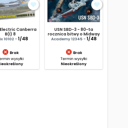
 Electric Canberra
USN SBD-3 - 80-ta
de 
B(I) 8
rocznica bitwy o Midway
A
1/48
1/48
ix 10102 -
Academy 12345 -
Rod


Brak
Brak
ermin wysyłki
Termin wysyłki
Termi
ieokreślony
Nieokreślony
Ce
91,
Najniż
D
