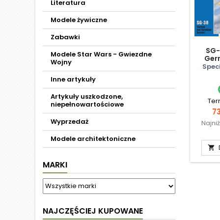
Literatura
Modele żywiczne
Zabawki
SG-
Modele Star Wars - Gwiezdne
Ger
Wojny
Speci
Inne artykuły
Artykuły uszkodzone,
Ter
niepełnowartościowe
C
73
Wyprzedaż
Najni
Modele architektoniczne

MARKI
NAJCZĘŚCIEJ KUPOWANE