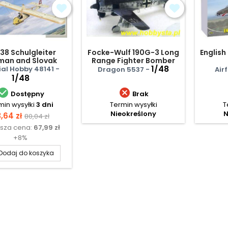
38 Schulgleiter
Focke-Wulf 190G-3 Long
English
man and Slovak
Range Fighter Bomber
service
1/48
al Hobby 48141 -
Dragon 5537 -
Airf
1/48


Dostępny
Brak
min wysyłki
3 dni
Termin wysyłki
T
Nieokreślony
N
ena
Cena
,64 zł
80,04 zł
ższa cena:
67,99 zł
podstawowa
+8%
Dodaj do koszyka