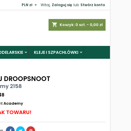

PLN zł
Witaj,
Zaloguj się
lub
Stwórz konto
shopping_cart
Koszyk:
0
szt. - 0,00 zł
ODELARSKIE
KLEJE I SZPACHLÓWKI
J DROOPSNOOT
my 2158
48
nt
Academy
AK TOWARU!
ij