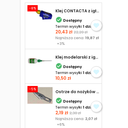
-8%
Klej CONTACTA z igłą do plastiku 25,0 g

Dostępny
Termin wysyłki
1 dzień
Cena
Cena
20,43 zł
22,20 zł
podstawowa
Najniższa cena:
19,87 zł
+3%
Klej modelarski z igłą 30 ml

Dostępny
Termin wysyłki
1 dzień
Cena
10,50 zł
-5%
Ostrze do nożyków Excel

Dostępny
Termin wysyłki
1 dzień
Cena
Cena
2,19 zł
2,30 zł
podstawowa
Najniższa cena:
2,07 zł
+6%