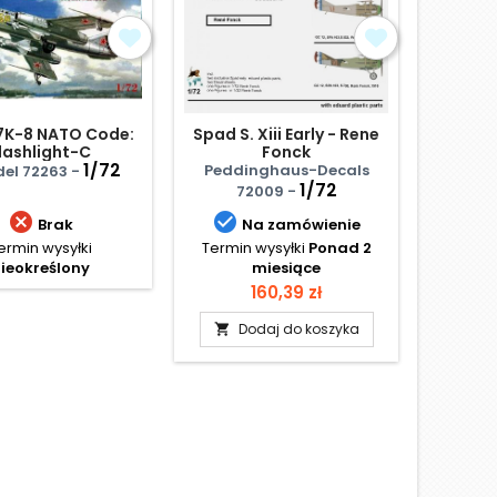
7K-8 NATO Code:
Spad S. Xiii Early - Rene
Md4
lashlight-C
Fonck
Zes
1/72
Peddinghaus-Decals
el 72263 -
Hell
1/72
72009 -


Brak
Na zamówienie
ermin wysyłki
Termin wysyłki
Ponad 2
Termi
ieokreślony
miesiące
Cena
160,39 zł
D

Dodaj do koszyka
