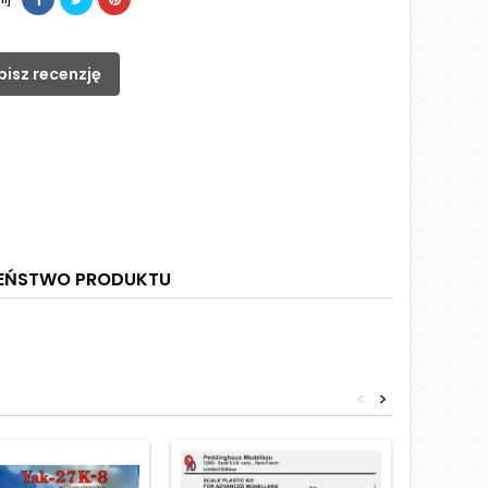
pisz recenzję
ZEŃSTWO PRODUKTU
<
>