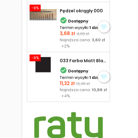
-8%
Pędzel okrągły 000

Dostępny
Termin wysyłki
1 dzień
Cena
Cena
3,68 zł
4,00 zł
podstawowa
Najniższa cena:
3,60 zł
+2%
-8%
033 Farba Matt Black - olejna

Dostępny
Termin wysyłki
1 dzień
Cena
Cena
11,32 zł
12,30 zł
podstawowa
Najniższa cena:
10,86 zł
+4%