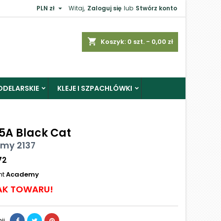

PLN zł
Witaj,
Zaloguj się
lub
Stwórz konto
shopping_cart
Koszyk:
0
szt. - 0,00 zł
ODELARSKIE
KLEJE I SZPACHLÓWKI
5A Black Cat
my 2137
72
nt
Academy
AK TOWARU!
ij