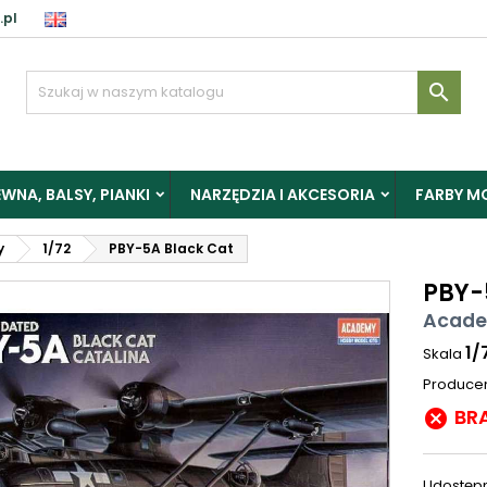
.pl

WNA, BALSY, PIANKI
NARZĘDZIA I AKCESORIA
FARBY M
y
1/72
PBY-5A Black Cat
PBY-
Acade
1/
Skala
Produce
BR

Udostępn