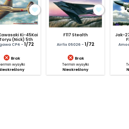
Kawasaki Ki-45Kai
F117 Stealth
Jak-2
Toryu (Nick) 5th
F
ight Regiment
1/72
1/72
gawa CP4 -
Airfix 05026 -
Amod


Brak
Brak
Termin wysyłki
Termin wysyłki
T
Nieokreślony
Nieokreślony
N