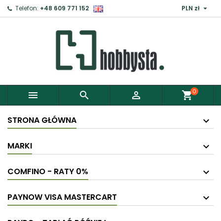

Telefon:
+48 609 771 152
PLN zł
0



shopping_cart
STRONA GŁÓWNA
MARKI
COMFINO - RATY 0%
PAYNOW VISA MASTERCART