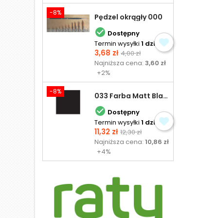
-8%
Pędzel okrągły 000

Dostępny
Termin wysyłki
1 dzień
Cena
Cena
3,68 zł
4,00 zł
podstawowa
Najniższa cena:
3,60 zł
+2%
-8%
033 Farba Matt Black - olejna

Dostępny
Termin wysyłki
1 dzień
Cena
Cena
11,32 zł
12,30 zł
podstawowa
Najniższa cena:
10,86 zł
+4%