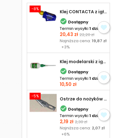
-8%
Klej CONTACTA z igłą do plastiku 25,0 g

Dostępny
Termin wysyłki
1 dzień
Cena
Cena
20,43 zł
22,20 zł
podstawowa
Najniższa cena:
19,87 zł
+3%
Klej modelarski z igłą 30 ml

Dostępny
Termin wysyłki
1 dzień
Cena
10,50 zł
-5%
Ostrze do nożyków Excel

Dostępny
Termin wysyłki
1 dzień
Cena
Cena
2,19 zł
2,30 zł
podstawowa
Najniższa cena:
2,07 zł
+6%