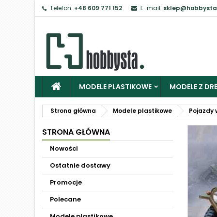
Telefon:
+48 609 771 152
E-mail:
sklep@hobbysta
MODELE PLASTIKOWE
MODELE Z DRE
Strona główna
Modele plastikowe
Pojazdy 
STRONA GŁÓWNA
Nowości
Ostatnie dostawy
Promocje
Polecane
Modele plastikowe