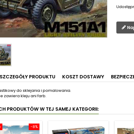
Udostępn
Na
SZCZEGÓŁY PRODUKTU
KOSZT DOSTAWY
BEZPIEC
astikowy do sklejania i pomalowania.
e zawiera kleju ani farb.
YCH PRODUKTÓW W TEJ SAMEJ KATEGORII:
a
-8%