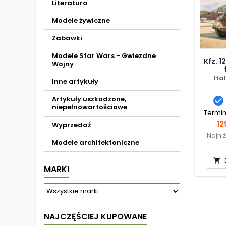
Literatura
Modele żywiczne
Zabawki
Modele Star Wars - Gwiezdne
Kfz. 1
Wojny
Ita
Inne artykuły
Artykuły uszkodzone,

niepełnowartościowe
Termin
C
12
Wyprzedaż
Najni
Modele architektoniczne

MARKI
NAJCZĘŚCIEJ KUPOWANE