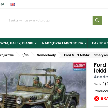
.pl

WNA, BALSY, PIANKI
NARZĘDZIA I AKCESORIA
FARBY M
wojskowe
1/35
Samochody
Ford Mutt M151A1 - ameryka
Ford
lekk
Acade
1/
Skala
Produce
BR
