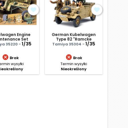
lwagen Engine
German Kubelwagen
Niemi
ntenance Set
Type 82 "Ramcke
sztab
1/35
Parachute Brigade"
1/35
Bronco 
ya 35220 -
Tamiya 35304 -


Brak
Brak
ermin wysyłki
Termin wysyłki
Te
ieokreślony
Nieokreślony
N