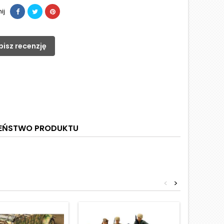
ij
pisz recenzję
ZEŃSTWO PRODUKTU
<
>