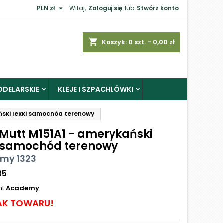

PLN zł
Witaj,
Zaloguj się
lub
Stwórz konto
shopping_cart
Koszyk:
0
szt. - 0,00 zł
ODELARSKIE
KLEJE I SZPACHLÓWKI
ński lekki samochód terenowy
 Mutt M151A1 - amerykański
i samochód terenowy
my 1323
35
nt
Academy
AK TOWARU!