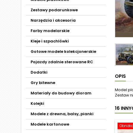
Zestawy podarunkowe
Narzędzia i akcesoria
Farby modelarskie
Kleje i szpachlówki
Gotowe modele kolekcjonerskie
Pojazdy zdalnie sterowane RC
Dodatki
OPIS
Gry bitewne
Model pl
Materiały do budowy dioram
Zestaw ni
Kolejki
16 INN
Modele z drewna, balsy, pianki
Modele kartonowe
Obniżk