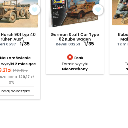
2 Horch 901 typ 40
German Staff Car Type
Kube
frühen Ausf.
82 Kubelwagen
Mai
1/35
1/35
leri 6597 -
Revell 03253 -
Tami

Na zamówienie
Brak
 wysyłki
2 miesiące
Termin wysyłki
T
Nieokreślony
N
ena
Cena
9,21 zł
140,45 zł
ższa cena:
129,17 zł
podstawowa
0%
Dodaj do koszyka