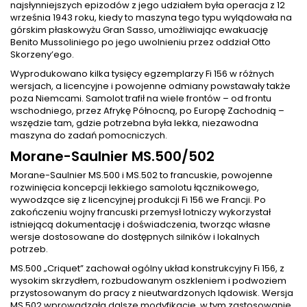
najsłynniejszych epizodów z jego udziałem była operacja z 12
września 1943 roku, kiedy to maszyna tego typu wylądowała na
górskim płaskowyżu Gran Sasso, umożliwiając ewakuację
Benito Mussoliniego po jego uwolnieniu przez oddział Otto
Skorzeny’ego.
Wyprodukowano kilka tysięcy egzemplarzy Fi 156 w różnych
wersjach, a licencyjne i powojenne odmiany powstawały także
poza Niemcami. Samolot trafił na wiele frontów – od frontu
wschodniego, przez Afrykę Północną, po Europę Zachodnią –
wszędzie tam, gdzie potrzebna była lekka, niezawodna
maszyna do zadań pomocniczych.
Morane-Saulnier MS.500/502
Morane-Saulnier MS.500 i MS.502 to francuskie, powojenne
rozwinięcia koncepcji lekkiego samolotu łącznikowego,
wywodzące się z licencyjnej produkcji Fi 156 we Francji. Po
zakończeniu wojny francuski przemysł lotniczy wykorzystał
istniejącą dokumentację i doświadczenia, tworząc własne
wersje dostosowane do dostępnych silników i lokalnych
potrzeb.
MS.500 „Criquet” zachował ogólny układ konstrukcyjny Fi 156, z
wysokim skrzydłem, rozbudowanym oszkleniem i podwoziem
przystosowanym do pracy z nieutwardzonych lądowisk. Wersja
MS.502 wprowadzała dalsze modyfikacje, w tym zastosowanie