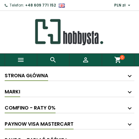

Telefon:
+48 609 771 152
PLN zł
0



shopping_cart
STRONA GŁÓWNA
MARKI
COMFINO - RATY 0%
PAYNOW VISA MASTERCART