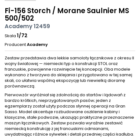
Fi-156 Storch / Morane Saulnier MS
500/502
Academy 12459
1/72
Skala
Producent
Academy
Zestaw przedstawia dwa lekkie samoloty łącznikowe z okresu II
wojny światowej — niemiecki typ o konstrukcji STOL oraz
francuskie, powojenne rozwinięcie tej koncepcji. Oba modele
wykonano z tworzywa do sklejania i przygotowano w tej samej
skali, co ułatwia wspólną ekspozycję lub niewielką dioramę
porównawczą.
Pierwowzór wyróżniał się zdolnością do startów i lądowań z
bardzo krótkich, nieprzygotowanych pasów; jeden z
egzemplarzy został użyty podczas słynnej operacji na Gran
Sasso. Model akcentuje rozbudowane oszklenie kabiny i
klasyczne, stałe podwozie, ukazując praktyczne przeznaczenie
maszyn łącznikowych. Zestaw pozwala wyraźnie zestawić
niemiecką konstrukcję z jej francuskimi odmianami,
uwydatniając różnice sylwetek i detali przedniej części kadłuba.