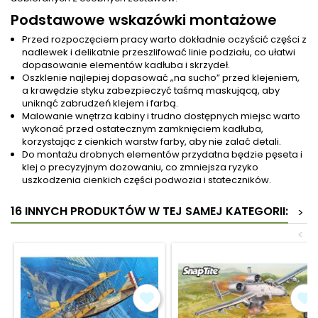
Podstawowe wskazówki montażowe
Przed rozpoczęciem pracy warto dokładnie oczyścić części z
nadlewek i delikatnie przeszlifować linie podziału, co ułatwi
dopasowanie elementów kadłuba i skrzydeł.
Oszklenie najlepiej dopasować „na sucho” przed klejeniem,
a krawędzie styku zabezpieczyć taśmą maskującą, aby
uniknąć zabrudzeń klejem i farbą.
Malowanie wnętrza kabiny i trudno dostępnych miejsc warto
wykonać przed ostatecznym zamknięciem kadłuba,
korzystając z cienkich warstw farby, aby nie zalać detali.
Do montażu drobnych elementów przydatna będzie pęseta i
klej o precyzyjnym dozowaniu, co zmniejsza ryzyko
uszkodzenia cienkich części podwozia i stateczników.
16 INNYCH PRODUKTÓW W TEJ SAMEJ KATEGORII:
>
<