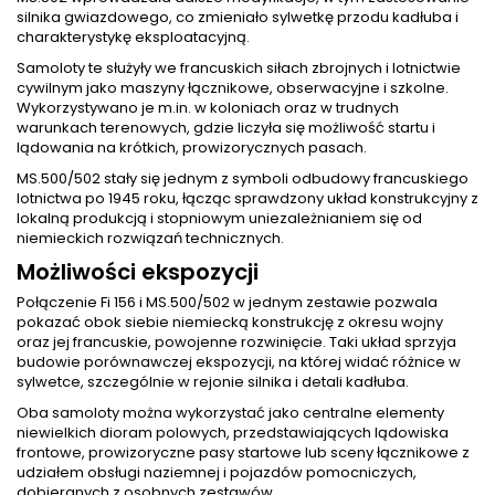
silnika gwiazdowego, co zmieniało sylwetkę przodu kadłuba i
charakterystykę eksploatacyjną.
Samoloty te służyły we francuskich siłach zbrojnych i lotnictwie
cywilnym jako maszyny łącznikowe, obserwacyjne i szkolne.
Wykorzystywano je m.in. w koloniach oraz w trudnych
warunkach terenowych, gdzie liczyła się możliwość startu i
lądowania na krótkich, prowizorycznych pasach.
MS.500/502 stały się jednym z symboli odbudowy francuskiego
lotnictwa po 1945 roku, łącząc sprawdzony układ konstrukcyjny z
lokalną produkcją i stopniowym uniezależnianiem się od
niemieckich rozwiązań technicznych.
Możliwości ekspozycji
Połączenie Fi 156 i MS.500/502 w jednym zestawie pozwala
pokazać obok siebie niemiecką konstrukcję z okresu wojny
oraz jej francuskie, powojenne rozwinięcie. Taki układ sprzyja
budowie porównawczej ekspozycji, na której widać różnice w
sylwetce, szczególnie w rejonie silnika i detali kadłuba.
Oba samoloty można wykorzystać jako centralne elementy
niewielkich dioram polowych, przedstawiających lądowiska
frontowe, prowizoryczne pasy startowe lub sceny łącznikowe z
udziałem obsługi naziemnej i pojazdów pomocniczych,
dobieranych z osobnych zestawów.