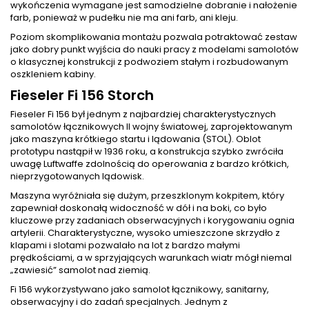
wykończenia wymagane jest samodzielne dobranie i nałożenie
farb, ponieważ w pudełku nie ma ani farb, ani kleju.
Poziom skomplikowania montażu pozwala potraktować zestaw
jako dobry punkt wyjścia do nauki pracy z modelami samolotów
o klasycznej konstrukcji z podwoziem stałym i rozbudowanym
oszkleniem kabiny.
Fieseler Fi 156 Storch
Fieseler Fi 156 był jednym z najbardziej charakterystycznych
samolotów łącznikowych II wojny światowej, zaprojektowanym
jako maszyna krótkiego startu i lądowania (STOL). Oblot
prototypu nastąpił w 1936 roku, a konstrukcja szybko zwróciła
uwagę Luftwaffe zdolnością do operowania z bardzo krótkich,
nieprzygotowanych lądowisk.
Maszyna wyróżniała się dużym, przeszklonym kokpitem, który
zapewniał doskonałą widoczność w dół i na boki, co było
kluczowe przy zadaniach obserwacyjnych i korygowaniu ognia
artylerii. Charakterystyczne, wysoko umieszczone skrzydło z
klapami i slotami pozwalało na lot z bardzo małymi
prędkościami, a w sprzyjających warunkach wiatr mógł niemal
„zawiesić” samolot nad ziemią.
Fi 156 wykorzystywano jako samolot łącznikowy, sanitarny,
obserwacyjny i do zadań specjalnych. Jednym z